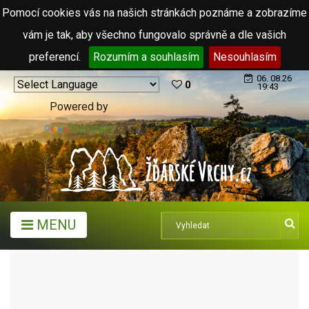
Pomocí cookies vás na našich stránkách poznáme a zobrazíme
vám je tak, aby všechno fungovalo správně a dle vašich
preferencí.
Rozumím a souhlasím
Nesouhlasím
06. 08.26
0
19:43
Powered by
Translate
MENU
TURISTICKÉ CÍLE
SOCHY A PLASTIKY