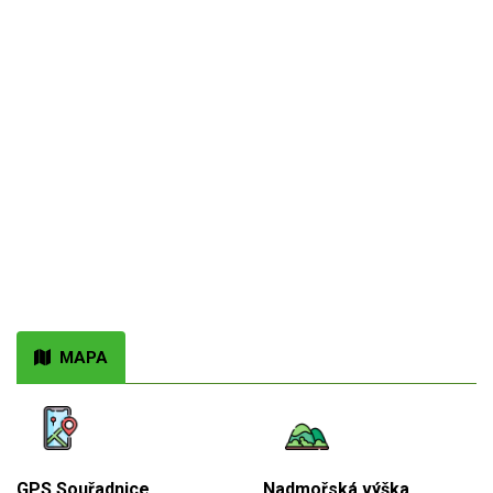
MAPA
GPS Souřadnice
Nadmořská výška