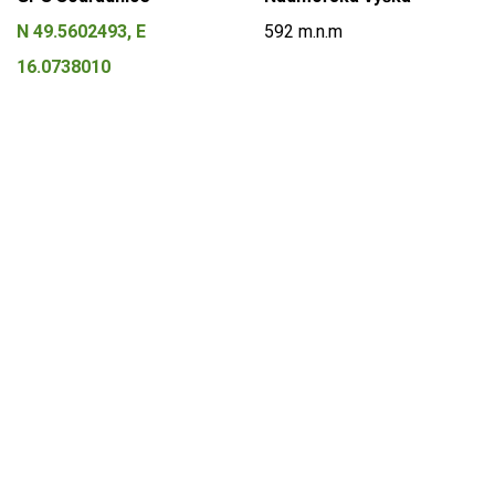
N 49.5602493, E
592 m.n.m
16.0738010