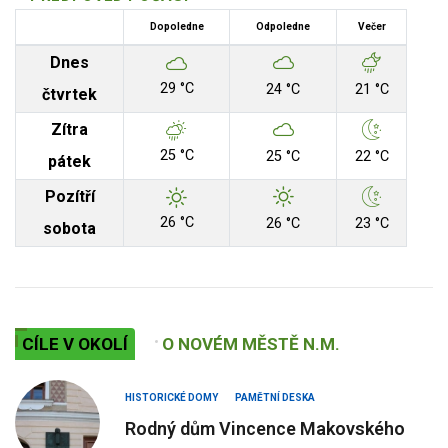
Dopoledne
Odpoledne
Večer
Dnes
29 °C
24 °C
21 °C
čtvrtek
Zítra
25 °C
25 °C
22 °C
pátek
Pozítří
26 °C
26 °C
23 °C
sobota
CÍLE V OKOLÍ
O NOVÉM MĚSTĚ N.M.
HISTORICKÉ DOMY
PAMĚTNÍ DESKA
Rodný dům Vincence Makovského