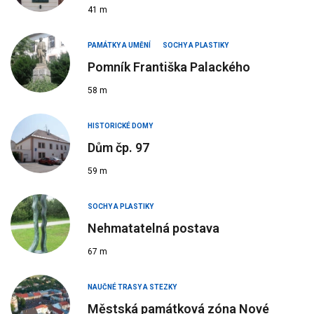
41 m
PAMÁTKY A UMĚNÍ
SOCHY A PLASTIKY
Pomník Františka Palackého
58 m
HISTORICKÉ DOMY
Dům čp. 97
59 m
SOCHY A PLASTIKY
Nehmatatelná postava
67 m
NAUČNÉ TRASY A STEZKY
Městská památková zóna Nové