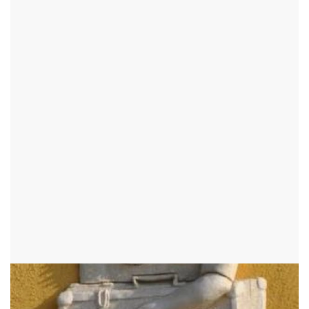
DŮM RODINY BRADY
NOVÉ MĚSTO NA MORAVĚ - OKR:ŽĎÁR NAD SÁZAVOU