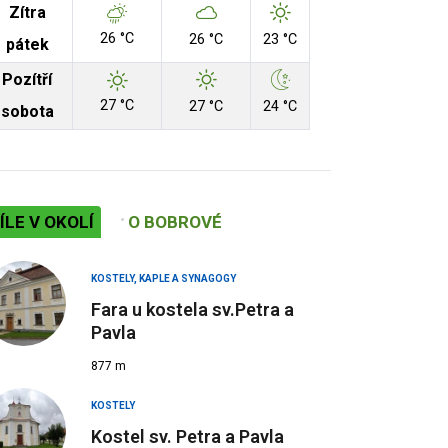
Zítra
26 °C
26 °C
23 °C
pátek
Pozítří
27 °C
27 °C
24 °C
sobota
ÍLE V OKOLÍ
O BOBROVÉ
KOSTELY, KAPLE A SYNAGOGY
Fara u kostela sv.Petra a
Pavla
877 m
KOSTELY
Kostel sv. Petra a Pavla