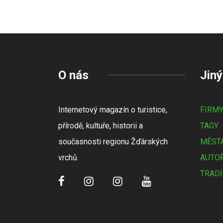
O nás
Jiný
Internetový magazín o turistice,
FIRM
přírodě, kultuře, historii a
TAGY
současnosti regionu Žďárských
MĚSTA
vrchů.
AUTOŘ
TRADI