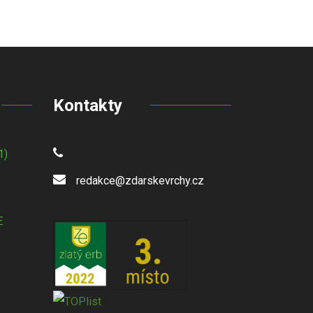
Kontakty
1)
redakce@zdarskevrchy.cz
E