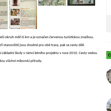
tší okruh měří 6 km a je označen červenou turistickou značkou.
ři stanoviště jsou shodné pro obě trasy, pak se cesty dělí.
í základní školy v rámci letního projektu v roce 2010. Cesty vedou
C
dou všichni milovníci přírody.