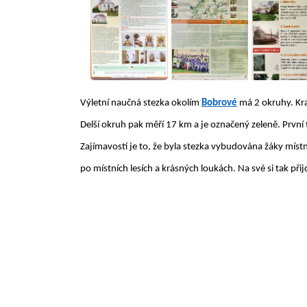
Výletní naučná stezka okolím
Bobrové
má 2 okruhy. Kra
Delší okruh pak měří 17 km a je označený zeleně. První t
Zajímavostí je to, že byla stezka vybudována žáky místn
po místních lesích a krásných loukách. Na své si tak přij