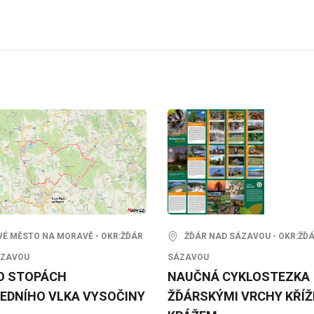
 MĚSTO NA MORAVĚ - OKR:ŽĎÁR
ŽĎÁR NAD SÁZAVOU - OKR:ŽĎ
ÁZAVOU
SÁZAVOU
O STOPÁCH
NAUČNÁ CYKLOSTEZKA
EDNÍHO VLKA VYSOČINY
ŽĎÁRSKÝMI VRCHY KŘÍ