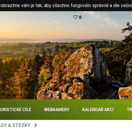
brazíme vám je tak, aby všechno fungovalo správně a dle vašic
0
URISTICKÉ CÍLE
WEBKAMERY
KALENDÁŘ AKCÍ
TR
SY A STEZKY