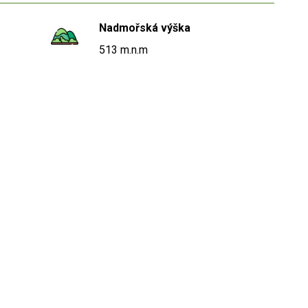
Nadmořská výška
513 m.n.m