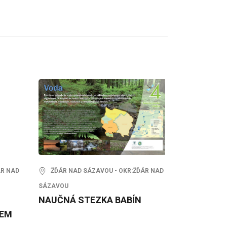
ÁR NAD
ŽĎÁR NAD SÁZAVOU - OKR:ŽĎÁR NAD
SÁZAVOU
NAUČNÁ STEZKA BABÍN
ŽEM