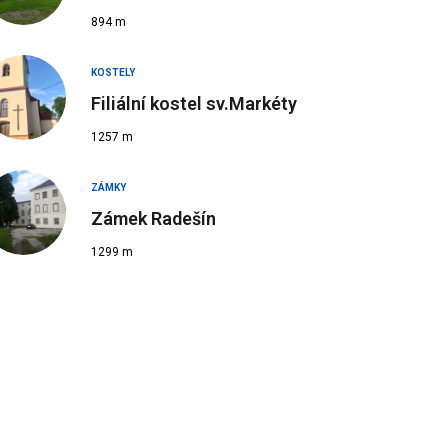
894 m
KOSTELY
Filiální kostel sv.Markéty
1257 m
ZÁMKY
Zámek Radešín
1299 m