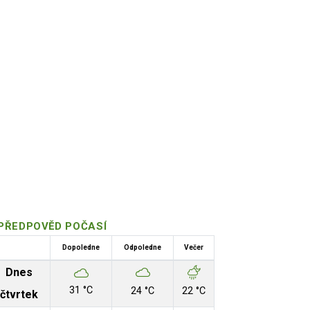
PŘEDPOVĚD POČASÍ
Dopoledne
Odpoledne
Večer
Autor / Zdroj: Marek Urban
Dnes
31 °C
24 °C
22 °C
čtvrtek