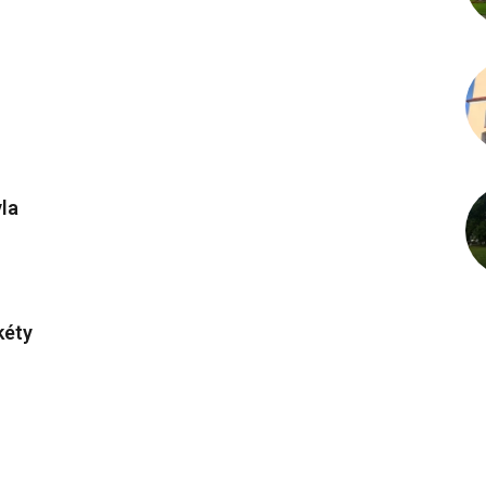
vla
kéty