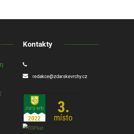
Kontakty
1)
redakce@zdarskevrchy.cz
E