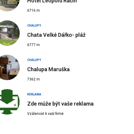
Hotel Leopold Račín
6716 m
CHALUPY
Chata Velké Dářko- pláž
6777 m
 Zdroj: krucemburk.cz
CHALUPY
Chalupa Maruška
7362 m
REKLAMA
Zde může být vaše reklama
Vzálenost k vaší firmě