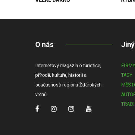
O nás
Jiný
Internetový magazín o turistice,
FIRM
přírodě, kultuře, historii a
TAGY
současnosti regionu Žďárských
MĚSTA
vrchů.
AUTOŘ
TRADI