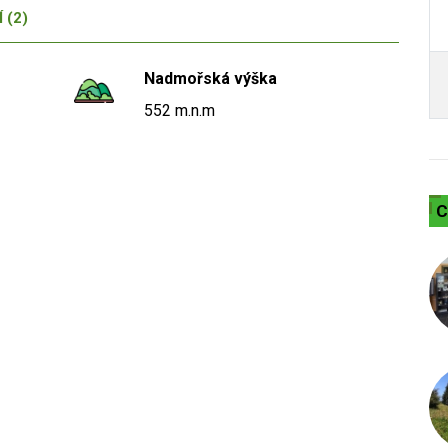
 (2)
Nadmořská výška
552 m.n.m
C