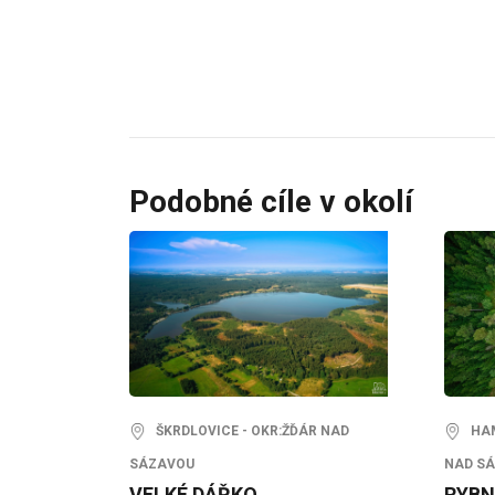
Podobné cíle v okolí
ŠKRDLOVICE - OKR:ŽĎÁR NAD
HAMR
SÁZAVOU
NAD S
VELKÉ DÁŘKO
RYBN