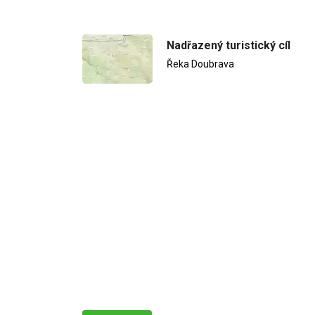
Nadřazený turistický cíl
Řeka Doubrava