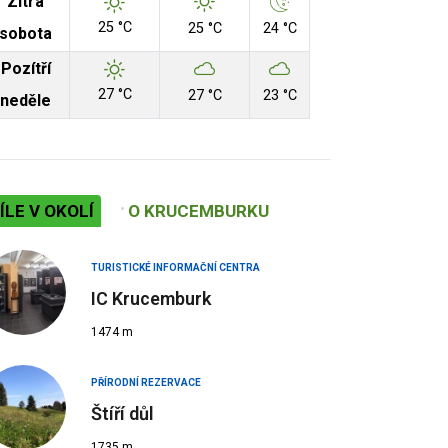
Zítra
25 °C
25 °C
24 °C
sobota
Pozítří
27 °C
27 °C
23 °C
neděle
ÍLE V OKOLÍ
O KRUCEMBURKU
TURISTICKÉ INFORMAČNÍ CENTRA
IC Krucemburk
1474 m
PŘÍRODNÍ REZERVACE
Štíří důl
1735 m