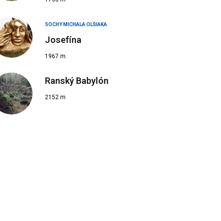
SOCHY MICHALA OLŠIAKA
Josefína
1967 m
Ranský Babylón
2152 m