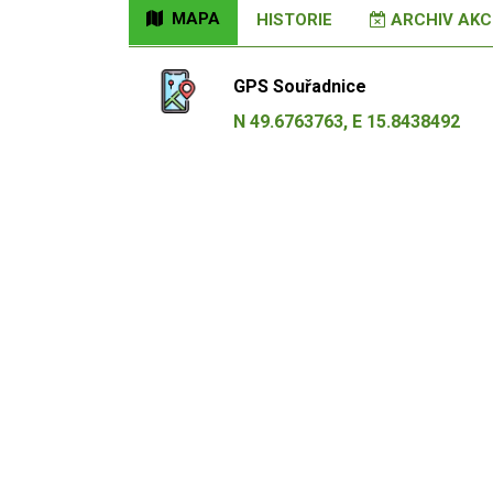
MAPA
HISTORIE
ARCHIV AKCÍ
GPS Souřadnice
N 49.6763763, E 15.8438492