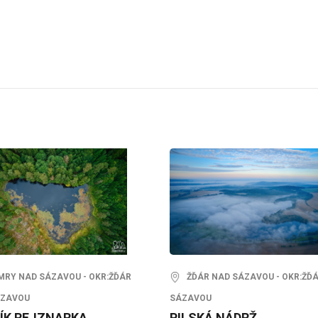
Y NAD SÁZAVOU - OKR:ŽĎÁR
ŽĎÁR NAD SÁZAVOU - OKR:ŽĎ
ÁZAVOU
SÁZAVOU
ÍK REJZNARKA
PILSKÁ NÁDRŽ