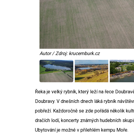
Autor / Zdroj: krucemburk.cz
Řeka je velký rybník, který leží na řece Doubrav
Doubravy. V dnešních dnech láká rybník návštěvn
pobřeží. Každoročně se zde pořádá několik kultu
dračích lodí, koncerty známých hudebních skupin,
Ubytování je možné v přilehlém kempu Moře.