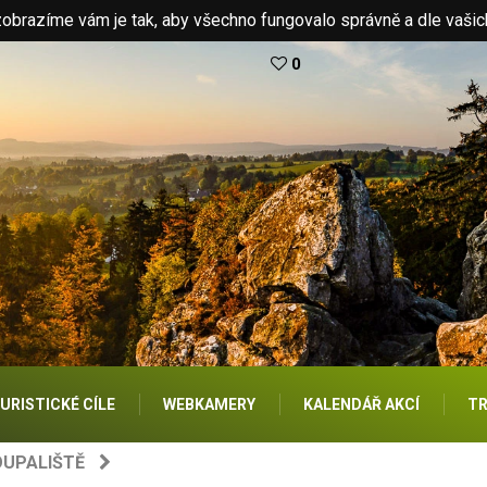
brazíme vám je tak, aby všechno fungovalo správně a dle vašic
0
URISTICKÉ CÍLE
WEBKAMERY
KALENDÁŘ AKCÍ
TR
OUPALIŠTĚ