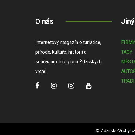
O nás
Jiný
Internetový magazín o turistice,
FIRM
přírodě, kultuře, historii a
TAGY
současnosti regionu Žďárských
MĚSTA
vrchů.
AUTOŘ
TRADI
© ZdarskeVrchy.cz