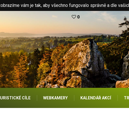
brazíme vám je tak, aby všechno fungovalo správně a dle vašic
0
URISTICKÉ CÍLE
WEBKAMERY
KALENDÁŘ AKCÍ
TR