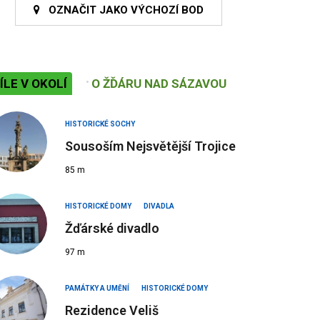
OZNAČIT JAKO VÝCHOZÍ BOD
ÍLE V OKOLÍ
O ŽĎÁRU NAD SÁZAVOU
HISTORICKÉ SOCHY
Sousoším Nejsvětější Trojice
85 m
HISTORICKÉ DOMY
DIVADLA
Žďárské divadlo
97 m
PAMÁTKY A UMĚNÍ
HISTORICKÉ DOMY
Rezidence Veliš