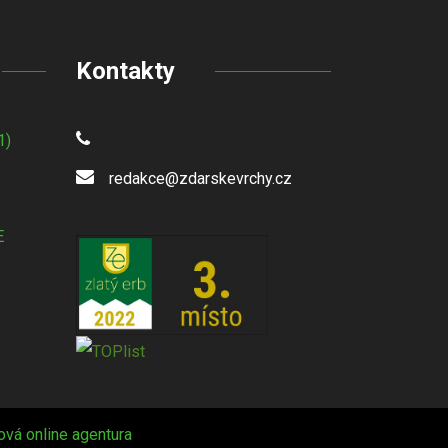
Kontakty
1)
redakce@zdarskevrchy.cz
E