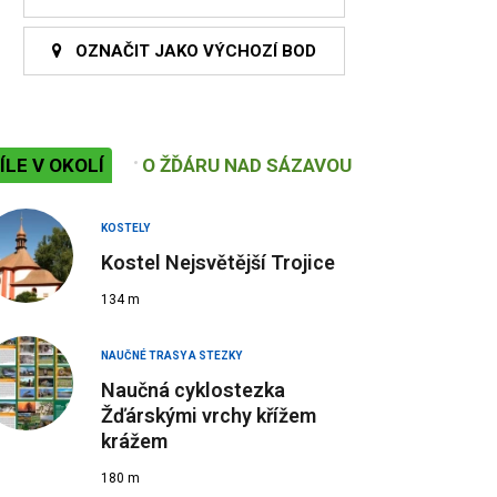
OZNAČIT JAKO VÝCHOZÍ BOD
ÍLE V OKOLÍ
O ŽĎÁRU NAD SÁZAVOU
KOSTELY
Kostel Nejsvětější Trojice
134 m
NAUČNÉ TRASY A STEZKY
Naučná cyklostezka
Žďárskými vrchy křížem
krážem
180 m