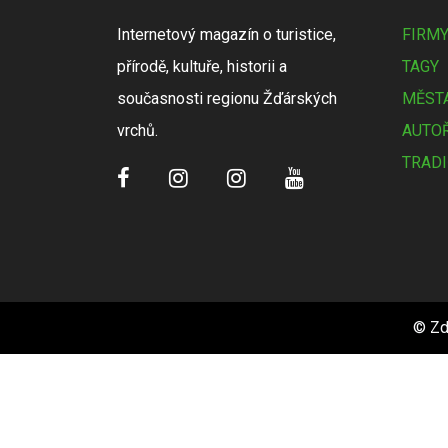
Internetový magazín o turistice,
FIRM
přírodě, kultuře, historii a
TAGY
současnosti regionu Žďárských
MĚSTA
vrchů.
AUTOŘ
TRADI
© Zd