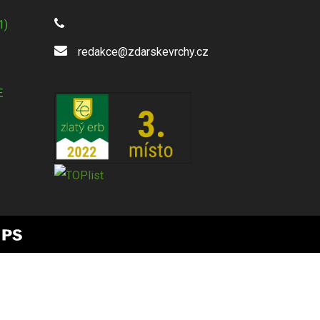
1)
redakce@zdarskevrchy.cz
E