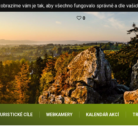
brazíme vám je tak, aby všechno fungovalo správně a dle vašic
0
URISTICKÉ CÍLE
WEBKAMERY
KALENDÁŘ AKCÍ
TR