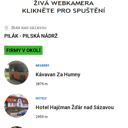
ŽĎÁR NAD SÁZAVOU
PILÁK - PILSKÁ NÁDRŽ
FIRMY V OKOLÍ
KAVÁRNY
Kávavan Za Humny
2879 m
HOTELY
Hotel Hajčman Žďár nad Sázavou
2959 m