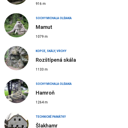
916 m
SOCHY MICHALA OLŠIAKA
Mamut
1079 m
KOPCE, SKÁLY, VRCHY
Rozštípená skála
1133 m
SOCHY MICHALA OLŠIAKA
Hamroň
1264 m
TECHNICKÉ PAMÁTKY
Šlakhamr