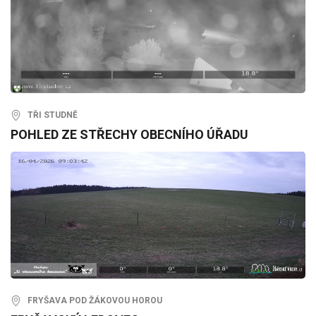
TŘI STUDNĚ
POHLED ZE STŘECHY OBECNÍHO ÚŘADU
FRYŠAVA POD ŽÁKOVOU HOROU