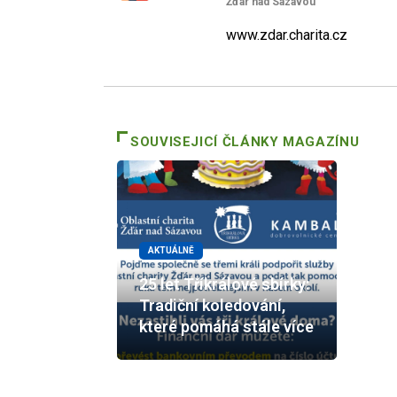
Žďár nad Sázavou
www.zdar.charita.cz
SOUVISEJICÍ ČLÁNKY MAGAZÍNU
AKTUÁLNĚ
25 let Tříkrálové sbírky:
Tradiční koledování,
které pomáhá stále více