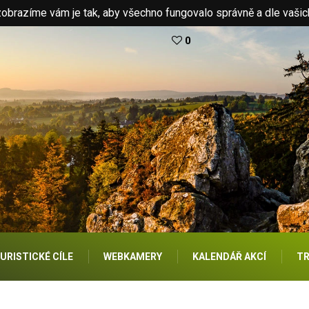
brazíme vám je tak, aby všechno fungovalo správně a dle vašic
0
URISTICKÉ CÍLE
WEBKAMERY
KALENDÁŘ AKCÍ
TR