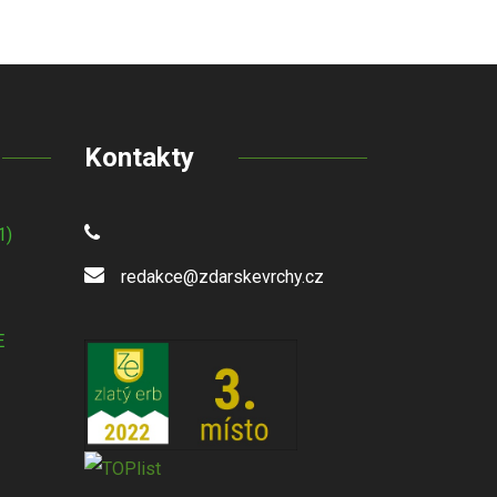
Kontakty
1)
redakce@zdarskevrchy.cz
E