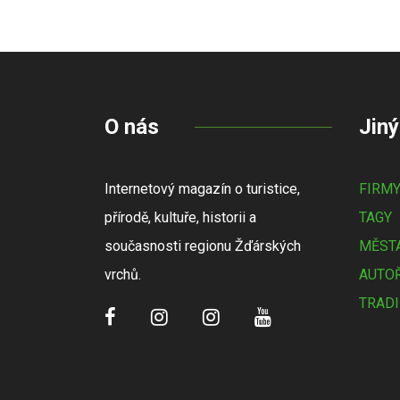
O nás
Jiný
Internetový magazín o turistice,
FIRM
přírodě, kultuře, historii a
TAGY
současnosti regionu Žďárských
MĚSTA
vrchů.
AUTOŘ
TRADI