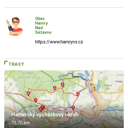
Obec
Hamry
Nad
Sázavou
https://www.hamryns.cz
TRASY
Hamerský vycházkový okruh
13,70 km