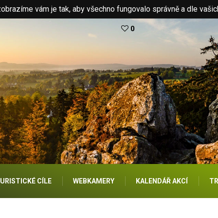
brazíme vám je tak, aby všechno fungovalo správně a dle vašic
0
URISTICKÉ CÍLE
WEBKAMERY
KALENDÁŘ AKCÍ
TR