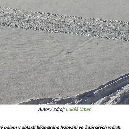
Autor / zdroj:
Lukáš Urban
vý pojem v oblasti běžeckého lyžování ve Žďárských vrších.