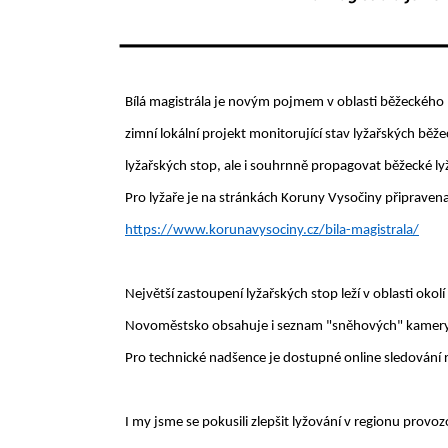
Bílá magistrála je novým pojmem v oblasti běžeckého l
zimní lokální projekt monitorující stav lyžařských běž
lyžařských stop, ale i souhrnně propagovat běžecké ly
Pro lyžaře je na stránkách Koruny Vysočiny připraven
https://www.korunavysociny.cz/bila-magistrala/
Největší zastoupení lyžařských stop leží v oblasti o
Novoměstsko obsahuje i seznam "sněhových" kamery v r
Pro technické nadšence je dostupné online sledování 
I my jsme se pokusili zlepšit lyžování v regionu prov