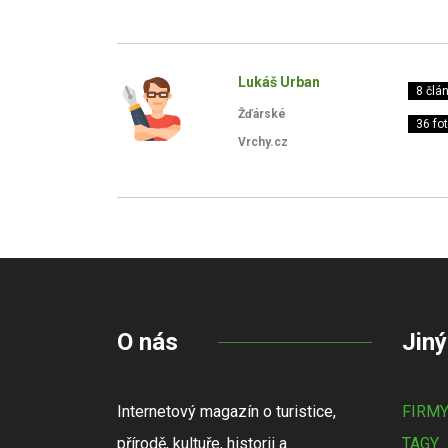
Lukáš Urban
8 člá
Žďárské
36 fot
Vrchy.cz
O nás
Jiný
Internetový magazín o turistice,
FIRM
přírodě, kultuře, historii a
TAGY