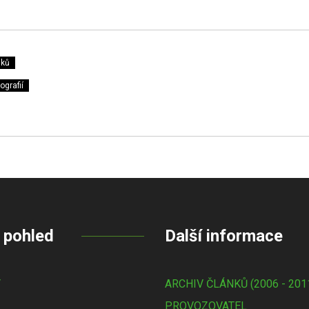
nků
ografií
 pohled
Další informace
Y
ARCHIV ČLÁNKŮ (2006 - 201
PROVOZOVATEL