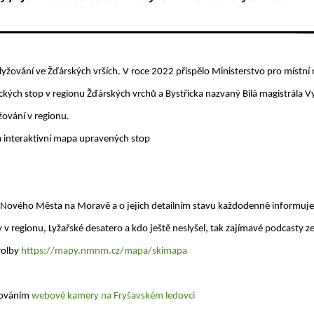
yžování ve Žďárských vrších. V roce 2022 přispělo Ministerstvo pro místní
eckých stop v regionu Žďárských vrchů a Bystřicka nazvaný Bílá magistrála V
žování v regionu.
a interaktivní mapa upravených stop
kolí Nového Města na Moravě a o jejich detailním stavu každodenně informu
egionu, Lyžařské desatero a kdo ještě neslyšel, tak zajímavé podcasty ze 
rolby
https://mapy.nmnm.cz/mapa/skimapa
ozováním
webové kamery na Fryšavském ledovci