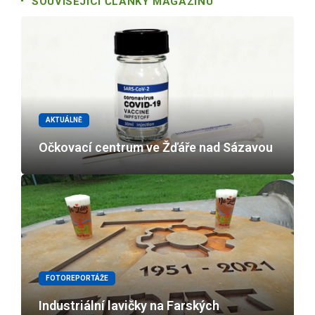
SOUVISEJICÍ ČLÁNKY MAGAZÍNU
AKTUÁLNĚ
Očkovací centrum ve Žďáře nad Sázavou
FOTOREPORTÁŽE
Industriální lavičky na Farských