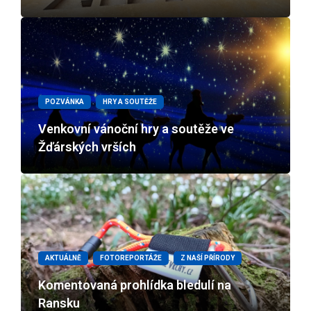
POZVÁNKA
HRY A SOUTĚŽE
Venkovní vánoční hry a soutěže ve
Žďárských vrších
AKTUÁLNĚ
FOTOREPORTÁŽE
Z NAŠÍ PŘÍRODY
Komentovaná prohlídka bledulí na
Ransku