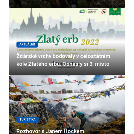
AKTUÁLNĚ
Žďárské vrchy bodovaly v celostátním
kole Zlatého erbu. Odnesly si 3. místo
TURISTIKA
Rozhovor s Janem Hockem