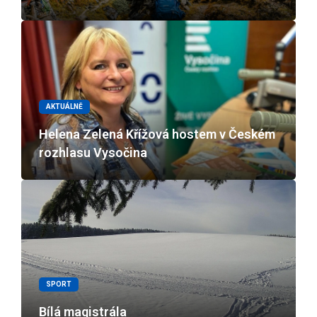
AKTUÁLNĚ
Helena Zelená Křížová hostem v Českém
rozhlasu Vysočina
SPORT
Bílá magistrála