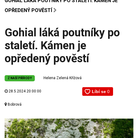
GOHIAL LÁKÁ POUTNÍKY PO STALETÍ. KÁMEN JE
OPŘEDENÝ POVĚSTÍ
Gohial láká poutníky po
staletí. Kámen je
opředený pověstí
Helena Zelená Křížová
Z NAŠÍ PŘÍRODY
28.5.2024 20:00:00
Bobrová