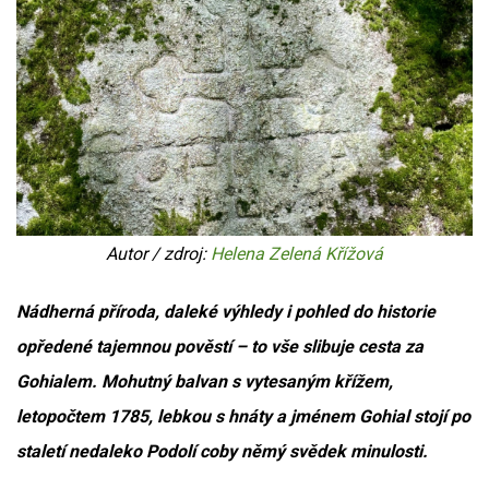
Autor / zdroj:
Helena Zelená Křížová
Nádherná příroda, daleké výhledy i pohled do historie
opředené tajemnou pověstí – to vše slibuje cesta za
Gohialem. Mohutný balvan s vytesaným křížem,
letopočtem 1785, lebkou s hnáty a jménem Gohial stojí po
staletí nedaleko Podolí coby němý svědek minulosti.