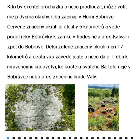
Kdo by si chtěl procházku o něco prodloužit, může volit
mezi dvěma okruhy. Oba začínají v Horní Bobrové.
Červeně značený okruh je dlouhý 6 kilometrů a vede
podél řeky Bobrůvky k zámku v Radešíně a přes Kalvárii
zpět do Bobrové. Delší zeleně značený okruh měří 17
kilometrů a cesta vás zavede ještě o něco dále. Třeba k
mravenčímu království, ke kostelu svatého Bartoloměje v
Bobrůvce nebo přes zříceninu hradu Valy.