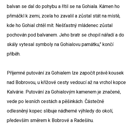
balvan se dal do pohybu a řítil se na Gohiala. Kámen ho
přimáčkl k zemi, zcela ho zavalil a zůstal stát na místě,
kde ho Gohial chtěl mít. Nešťastný mládenec zůstal
pochován pod balvanem. Jeho bratr se chopil nářadí a do
skály vytesal symboly na Gohialovu památku," končí
příběh.
Příjemné putování za Gohialem lze započít právě kousek
nad Bobrovou, u křížové cesty vedoucí až na vrchol kopce
Kalvárie. Putování za Gohialovým kamenem je značené,
vede po lesních cestách a pěšinkách. Částečně
odlesněný kopec slibuje nádherné výhledy do okolí,
především směrem k Bobrové a Radešínu.