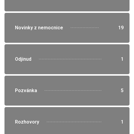
">
Novinky z nemocnice
19
">
Odjinud
1
">
Pozvánka
5
">
Rozhovory
1