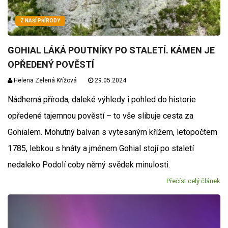
Z NAŠÍ PŘÍRODY
GOHIAL LÁKÁ POUTNÍKY PO STALETÍ. KÁMEN JE
OPŘEDENÝ POVĚSTÍ
Helena Zelená Křížová
29.05.2024
Nádherná příroda, daleké výhledy i pohled do historie
opředené tajemnou pověstí – to vše slibuje cesta za
Gohialem. Mohutný balvan s vytesaným křížem, letopočtem
1785, lebkou s hnáty a jménem Gohial stojí po staletí
nedaleko Podolí coby němý svědek minulosti.
Přečíst celý článek