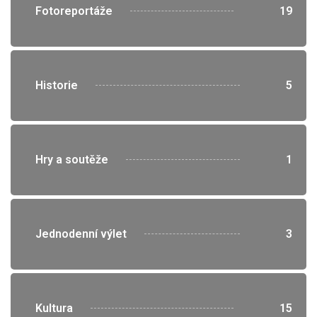
">
Fotoreportáže
19
">
Historie
5
">
Hry a soutěže
1
">
Jednodenní výlet
3
">
Kultura
15