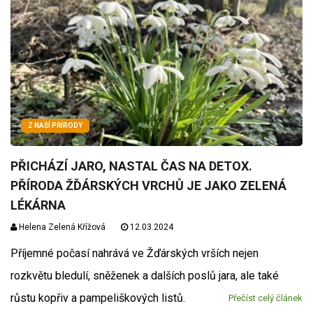
Z NAŠÍ PŘÍRODY
PŘICHÁZÍ JARO, NASTAL ČAS NA DETOX.
PŘÍRODA ŽĎÁRSKÝCH VRCHŮ JE JAKO ZELENÁ
LÉKÁRNA
Helena Zelená Křížová
12.03.2024
Příjemné počasí nahrává ve Žďárských vrších nejen
rozkvětu bledulí, sněženek a dalších poslů jara, ale také
růstu kopřiv a pampeliškových listů.
Přečíst celý článek