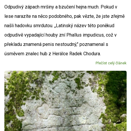
Odpudivý zápach mršiny a bzučení hejna much. Pokud v
lese narazíte na něco podobného, pak vězte, že jste zřejmě
našli hadovku smrdutou. „Latinský název této poněkud
odpudivě vypadající houby zní Phallus impudicus, což v
překladu znamená penis nestoudný," poznamenal s
úsměvem znalec hub z Herálce Radek Chodura.
Přečíst celý článek