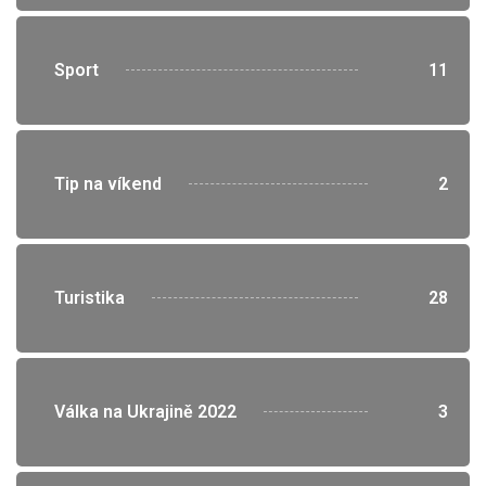
">
Sport
11
">
Tip na víkend
2
">
Turistika
28
">
Válka na Ukrajině 2022
3