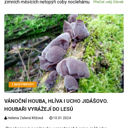
zimních měsících netopýři coby noclehárnu.
Přečíst celý článek
Z NAŠÍ PŘÍRODY
VÁNOČNÍ HOUBA, HLÍVA I UCHO JIDÁŠOVO.
HOUBAŘI VYRÁŽEJÍ DO LESŮ
Helena Zelená Křížová
10.01.2024