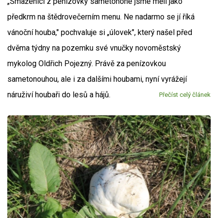
„Smaženici z penízovky sametonohé jsme měli jako
předkrm na štědrovečerním menu. Ne nadarmo se jí říká
vánoční houba," pochvaluje si „úlovek", který našel před
dvěma týdny na pozemku své vnučky novoměstský
mykolog Oldřich Pojezný. Právě za penízovkou
sametonouhou, ale i za dalšími houbami, nyní vyrážejí
náruživí houbaři do lesů a hájů.
Přečíst celý článek