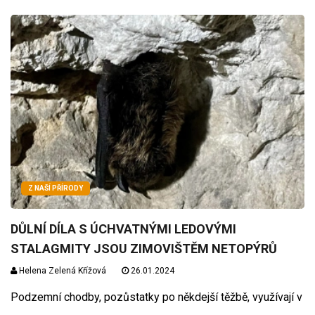
Z NAŠÍ PŘÍRODY
DŮLNÍ DÍLA S ÚCHVATNÝMI LEDOVÝMI
STALAGMITY JSOU ZIMOVIŠTĚM NETOPÝRŮ
Helena Zelená Křížová
26.01.2024
Podzemní chodby, pozůstatky po někdejší těžbě, využívají v