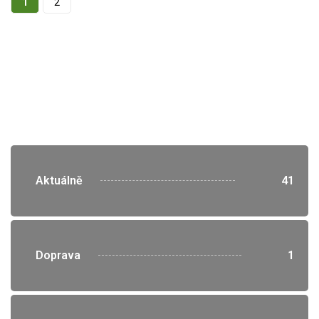
1
2
">
Aktuálně
41
">
Doprava
1