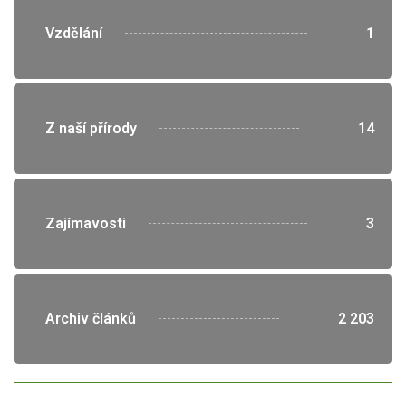
">
Vzdělání
1
">
Z naší přírody
14
">
Zajímavosti
3
">
Archiv článků
2 203