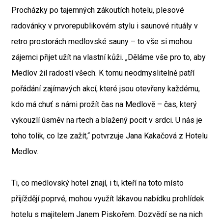
Procházky po tajemných zákoutích hotelu, plesové
radovánky v prvorepublikovém stylu i saunové rituály v
retro prostorách medlovské sauny – to vše si mohou
zájemci přijet užít na vlastní kůži. „Děláme vše pro to, aby
Medlov žil radostí všech. K tomu neodmyslitelně patří
pořádání zajímavých akcí, které jsou otevřeny každému,
kdo má chuť s námi prožít čas na Medlově – čas, který
vykouzlí úsměv na rtech a blažený pocit v srdci. U nás je
toho tolik, co lze zažít,“ potvrzuje Jana Kakačová z Hotelu
Medlov.
Ti, co medlovský hotel znají, i ti, kteří na toto místo
přijíždějí poprvé, mohou využít lákavou nabídku prohlídek
hotelu s majitelem Janem Piskořem. Dozvědí se na nich