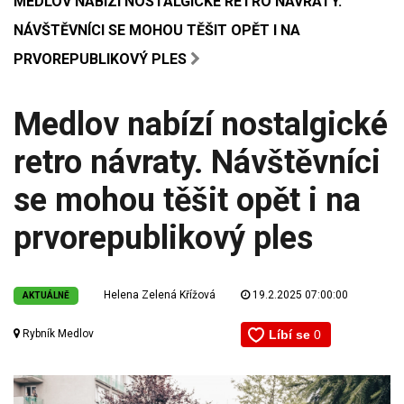
MEDLOV NABÍZÍ NOSTALGICKÉ RETRO NÁVRATY.
NÁVŠTĚVNÍCI SE MOHOU TĚŠIT OPĚT I NA
PRVOREPUBLIKOVÝ PLES
Medlov nabízí nostalgické
retro návraty. Návštěvníci
se mohou těšit opět i na
prvorepublikový ples
Helena Zelená Křížová
19.2.2025 07:00:00
AKTUÁLNĚ
Rybník Medlov