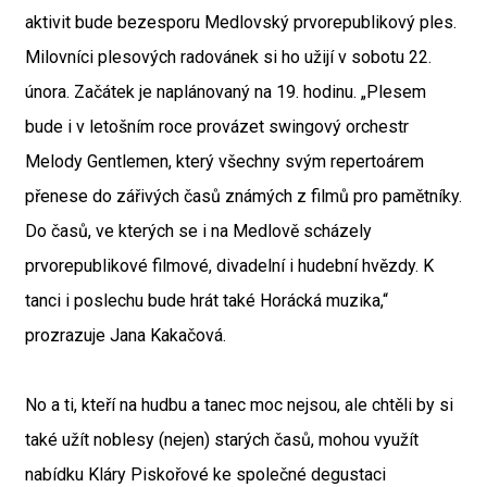
aktivit bude bezesporu Medlovský prvorepublikový ples.
Milovníci plesových radovánek si ho užijí v sobotu 22.
února. Začátek je naplánovaný na 19. hodinu. „Plesem
bude i v letošním roce provázet swingový orchestr
Melody Gentlemen, který všechny svým repertoárem
přenese do zářivých časů známých z filmů pro pamětníky.
Do časů, ve kterých se i na Medlově scházely
prvorepublikové filmové, divadelní i hudební hvězdy. K
tanci i poslechu bude hrát také Horácká muzika,“
prozrazuje Jana Kakačová.
No a ti, kteří na hudbu a tanec moc nejsou, ale chtěli by si
také užít noblesy (nejen) starých časů, mohou využít
nabídku Kláry Piskořové ke společné degustaci