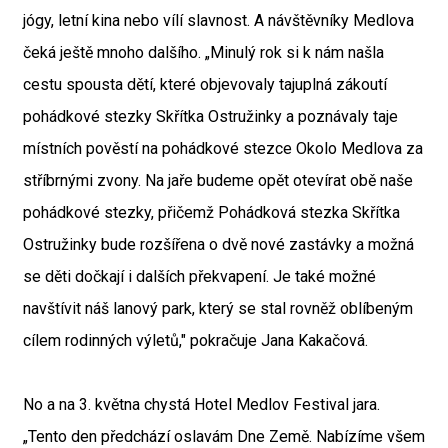
jógy, letní kina nebo vílí slavnost. A návštěvníky Medlova
čeká ještě mnoho dalšího. „Minulý rok si k nám našla
cestu spousta dětí, které objevovaly tajuplná zákoutí
pohádkové stezky Skřítka Ostružinky a poznávaly taje
místních pověstí na pohádkové stezce Okolo Medlova za
stříbrnými zvony. Na jaře budeme opět otevírat obě naše
pohádkové stezky, přičemž Pohádková stezka Skřítka
Ostružinky bude rozšířena o dvě nové zastávky a možná
se děti dočkají i dalších překvapení. Je také možné
navštívit náš lanový park, který se stal rovněž oblíbeným
cílem rodinných výletů," pokračuje Jana Kakačová.
No a na 3. května chystá Hotel Medlov Festival jara.
„Tento den předchází oslavám Dne Země. Nabízíme všem