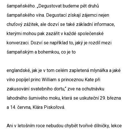
šampaňského. „Degustovat budeme pět druhů
šampaňského vína. Degustací získají zájemci nejen
chuťový zážitek, ale dozví se také základní informace,
kterými mohou pak zazářit v každé společenské
konverzaci. Dozví se například to, jaký je rozdíl mezi
šampaňským a bohemkou, co je to
englandské, jak je v tom celém zapletená mlynářka a jaké
víno popíjel princ William s princeznou Kate při
zakusování svatebního dortu,“ zve na ochutnávku
lahodného šumivého moku, která se uskuteční 29. března
a 14. června, Klára Piskořová.
Ani v letošním roce nebudou chybět tvořivé dílničky, lekce