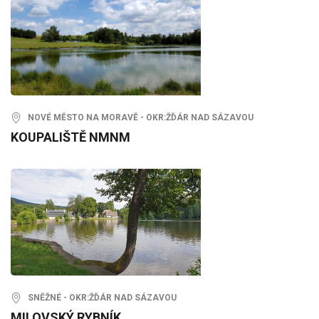
NOVÉ MĚSTO NA MORAVĚ - OKR:ŽĎÁR NAD SÁZAVOU
KOUPALIŠTĚ NMNM
SNĚŽNÉ - OKR:ŽĎÁR NAD SÁZAVOU
MILOVSKÝ RYBNÍK