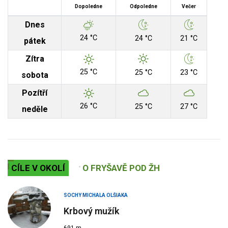
Dopoledne
Odpoledne
Večer
Dnes
24 °C
24 °C
21 °C
pátek
Zítra
25 °C
25 °C
23 °C
sobota
Pozítří
26 °C
25 °C
27 °C
neděle
CÍLE V OKOLÍ
O FRYŠAVĚ POD ŽH
SOCHY MICHALA OLŠIAKA
Krbový mužík