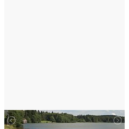
TURISTICKÉ CÍLE
RYBNÍKY
RYBNÍK MEDLOV
FRYŠAVA POD ŽÁKOVOU HOROU - OKR:ŽĎÁR NAD SÁZAVOU