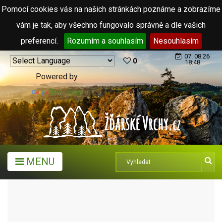
Pomocí cookies vás na našich stránkách poznáme a zobrazíme
vám je tak, aby všechno fungovalo správně a dle vašich
preferencí.
Rozumím a souhlasím
Nesouhlasím
07. 08.26
0
18:48
Powered by
Translate
MENU
TURISTICKÉ CÍLE
PŘÍRODNÍ KOUPALIŠTĚ