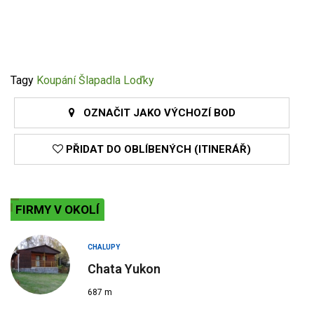
Tagy
Koupání
Šlapadla
Loďky
OZNAČIT JAKO VÝCHOZÍ BOD
PŘIDAT DO OBLÍBENÝCH (ITINERÁŘ)
FIRMY V OKOLÍ
CHALUPY
Chata Yukon
687 m