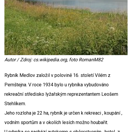
Autor / Zdroj: cs.wikipedia.org, foto RomanM82
Rybník Medlov založil v polovině 16. století Vilém z
Pernštejna. V roce 1934 bylo u rybníka vybudováno
rekreační středisko lyžařským reprezentantem Leošem
Stehlíkem.
Jeho rozloha je 22 ha, rybník je určen k rekreaci , koupání ,
vodním sportům a v okolích lesích možno houbařit.
U rybníka se nachází autokemp s občerstvením , hotel z