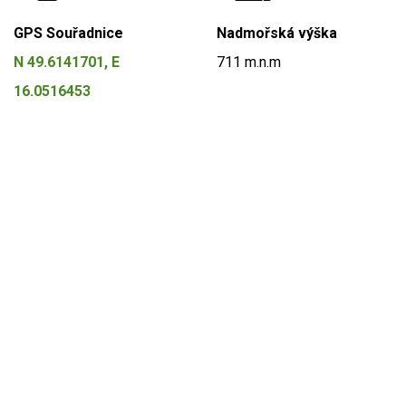
GPS Souřadnice
Nadmořská výška
N 49.6141701, E
711 m.n.m
16.0516453