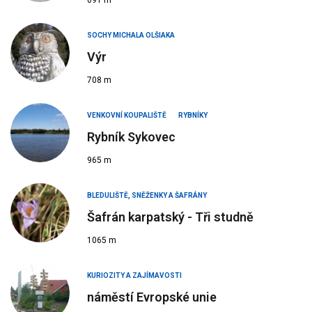
691 m
SOCHY MICHALA OLŠIAKA
Výr
708 m
VENKOVNÍ KOUPALIŠTĚ
RYBNÍKY
Rybník Sykovec
965 m
BLEDULIŠTĚ, SNĚŽENKY A ŠAFRÁNY
Šafrán karpatský - Tři studně
1065 m
KURIOZITY A ZAJÍMAVOSTI
náměstí Evropské unie