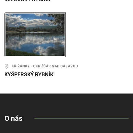
KŘIŽÁNKY - OKR:ŽĎÁR NAD SÁZAVOU
KYŠPERSKÝ RYBNÍK
O nás