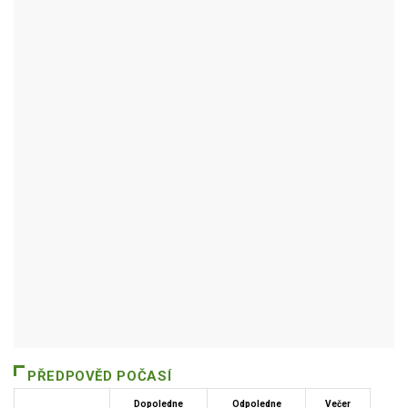
BŘEZOVÁ NAD SVITAVOU
Autor / Zdroj: RUIAN
PŘEDPOVĚD POČASÍ
Dopoledne
Odpoledne
Večer