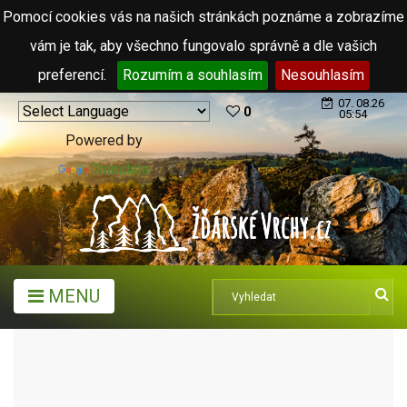
Pomocí cookies vás na našich stránkách poznáme a zobrazíme
vám je tak, aby všechno fungovalo správně a dle vašich
preferencí.
Rozumím a souhlasím
Nesouhlasím
07. 08.26
0
05:54
Powered by
Translate
MENU
MĚSTA A OBCE
MĚSTA