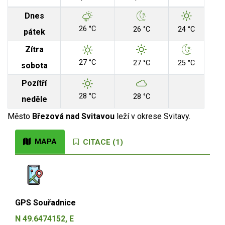
Dnes
26 °C
26 °C
24 °C
pátek
Zítra
27 °C
27 °C
25 °C
sobota
Pozítří
28 °C
28 °C
neděle
Město
Březová nad Svitavou
leží v okrese Svitavy.
MAPA
CITACE (1)
GPS Souřadnice
N 49.6474152, E