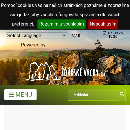
Pomocí cookies vás na našich stránkách poznáme a zobrazíme
vám je tak, aby všechno fungovalo správně a dle vašich
preferencí.
Rozumím a souhlasím
Nesouhlasím
07. 08.26
0
10:26
Powered by
Translate
MENU
MĚSTA A OBCE
OBCE