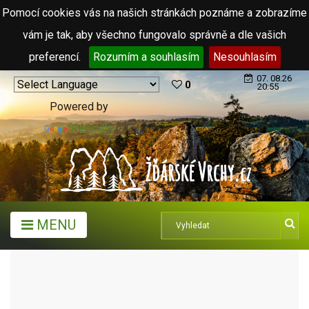
Pomocí cookies vás na našich stránkách poznáme a zobrazíme
vám je tak, aby všechno fungovalo správně a dle vašich
preferencí.
Rozumím a souhlasím
Nesouhlasím
07. 08.26
0
20:55
Powered by
Translate
MENU
MĚSTA A OBCE
OBCE