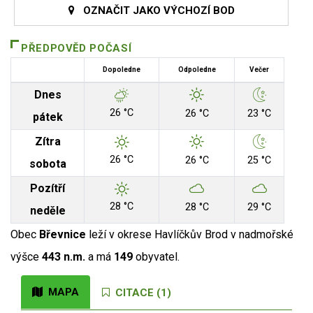
OZNAČIT JAKO VÝCHOZÍ BOD
PŘEDPOVĚD POČASÍ
Dopoledne
Odpoledne
Večer
Dnes
26 °C
26 °C
23 °C
pátek
Zítra
26 °C
26 °C
25 °C
sobota
Pozítří
28 °C
28 °C
29 °C
neděle
Obec
Břevnice
leží v okrese Havlíčkův Brod v nadmořské
výšce
443 n.m.
a má
149
obyvatel.
MAPA
CITACE (1)