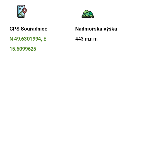
GPS Souřadnice
Nadmořská výška
N 49.6301994, E
443 m.n.m
15.6099625