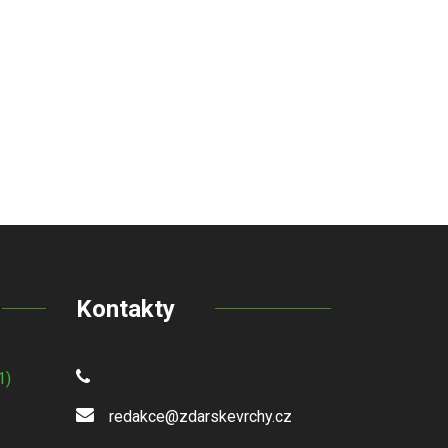
Kontakty
1)
redakce@zdarskevrchy.cz