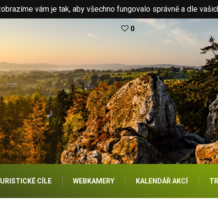
brazíme vám je tak, aby všechno fungovalo správně a dle vašic
0
URISTICKÉ CÍLE
WEBKAMERY
KALENDÁŘ AKCÍ
TR