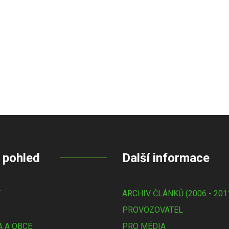
 pohled
Další informace
Y
ARCHIV ČLÁNKŮ (2006 - 201
PROVOZOVATEL
 A OBCE
PRO MÉDIA