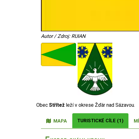
Autor / Zdroj: RUIAN
Obec
Střítež
leží v okrese Žďár nad Sázavou.
TURISTICKÉ CÍLE (1)
MAPA
MÍ