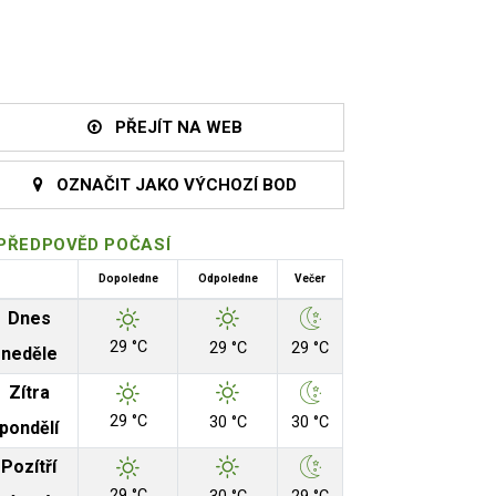
PŘEJÍT NA WEB
OZNAČIT JAKO VÝCHOZÍ BOD
PŘEDPOVĚD POČASÍ
Dopoledne
Odpoledne
Večer
Dnes
29 °C
29 °C
29 °C
neděle
Zítra
29 °C
30 °C
30 °C
pondělí
Pozítří
29 °C