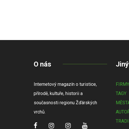
O nás
Jiný
Internetový magazín o turistice,
FIRM
přírodě, kultuře, historii a
TAGY
současnosti regionu Žďárských
MĚSTA
vrchů.
AUTOŘ
TRADI