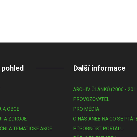
 pohled
Další informace
Y
ARCHIV ČLÁNKŮ (2006 - 201
PROVOZOVATEL
 A OBCE
PRO MÉDIA
I A ZDROJE
O NÁS ANEB NA CO SE PTÁT
ČNÍ A TÉMATICKÉ AKCE
PŮSOBNOST PORTÁLU