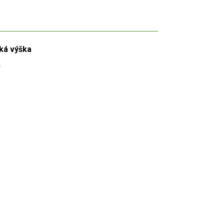
ká výška
m