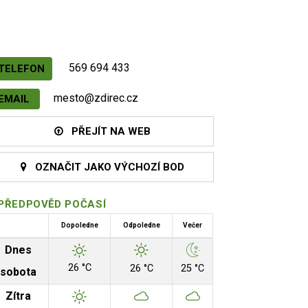
569 694 433
TELEFON
mesto@zdirec.cz
EMAIL
PŘEJÍT NA WEB
OZNAČIT JAKO VÝCHOZÍ BOD
PŘEDPOVĚD POČASÍ
Dopoledne
Odpoledne
Večer
Dnes
26 °C
26 °C
25 °C
sobota
Zítra