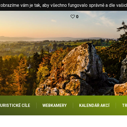
brazíme vám je tak, aby všechno fungovalo správně a dle vašic
0
URISTICKÉ CÍLE
WEBKAMERY
KALENDÁŘ AKCÍ
TR