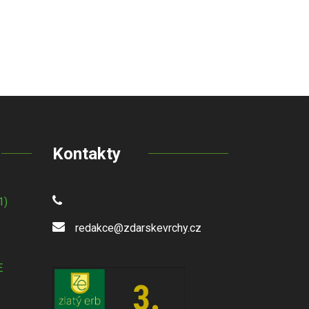
Kontakty
1)
redakce@zdarskevrchy.cz
E