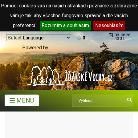
Pomocí cookies vás na našich stránkách poznáme a zobrazíme
vám je tak, aby všechno fungovalo správně a dle vašich
preferencí.
Rozumím a souhlasím
Nesouhlasím
08. 08.26
0
13:34
Powered by
Translate
MENU
MĚSTA A OBCE
MĚSTA