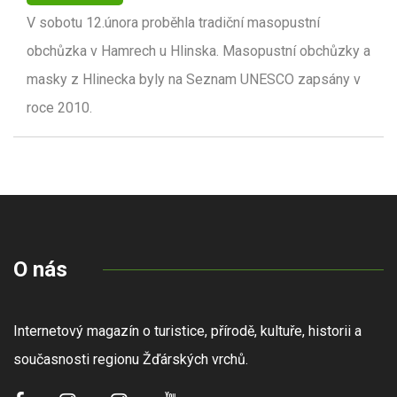
V sobotu 12.února proběhla tradiční masopustní
obchůzka v Hamrech u Hlinska. Masopustní obchůzky a
masky z Hlinecka byly na Seznam UNESCO zapsány v
roce 2010.
O nás
Internetový magazín o turistice, přírodě, kultuře, historii a
současnosti regionu Žďárských vrchů.