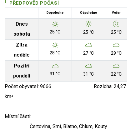
PŘEDPOVĚD POČASÍ
Dopoledne
Odpoledne
Večer
Dnes
25 °C
25 °C
25 °C
sobota
Zítra
28 °C
27 °C
29 °C
neděle
Pozítří
31 °C
31 °C
22 °C
pondělí
Počet obyvatel: 9666 Rozloha: 24,27
km²
Místní části:
Čertovina, Srní, Blatno, Chlum, Kouty