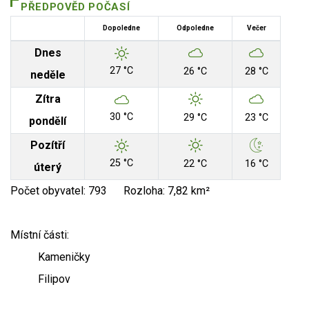
PŘEDPOVĚD POČASÍ
Dopoledne
Odpoledne
Večer
Dnes
27 °C
26 °C
28 °C
neděle
Zítra
30 °C
29 °C
23 °C
pondělí
Pozítří
25 °C
22 °C
16 °C
úterý
Počet obyvatel: 793 Rozloha: 7,82 km²
Místní části:
Kameničky
Filipov