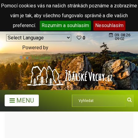
Pomocí cookies vás na našich stránkách poznáme a zobrazíme
vám je tak, aby všechno fungovalo správně a dle vašich
preferencí.
Rozumím a souhlasím
Nesouhlasím
09. 08.26
0
09:02
Powered by
Translate
MENU
MĚSTA A OBCE
OBCE