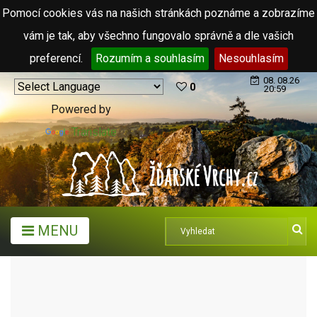
Pomocí cookies vás na našich stránkách poznáme a zobrazíme
vám je tak, aby všechno fungovalo správně a dle vašich
preferencí.
Rozumím a souhlasím
Nesouhlasím
08. 08.26
0
20:59
Powered by
Translate
MENU
MĚSTA A OBCE
OBCE