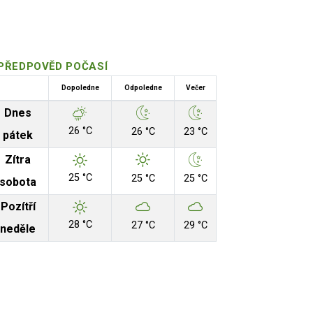
PŘEDPOVĚD POČASÍ
Dopoledne
Odpoledne
Večer
Dnes
26 °C
26 °C
23 °C
pátek
Zítra
25 °C
25 °C
25 °C
sobota
Pozítří
28 °C
27 °C
29 °C
neděle