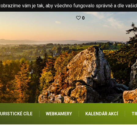
brazíme vám je tak, aby všechno fungovalo správně a dle vašic
0
URISTICKÉ CÍLE
WEBKAMERY
KALENDÁŘ AKCÍ
TR