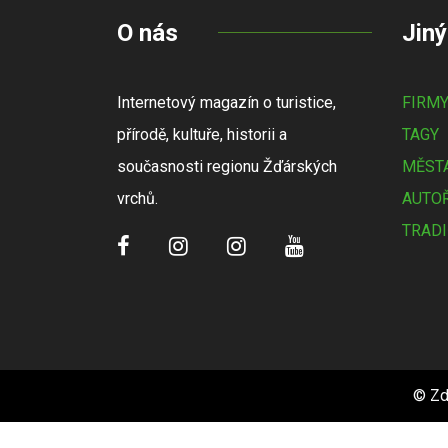
O nás
Jiný
Internetový magazín o turistice,
FIRM
přírodě, kultuře, historii a
TAGY
současnosti regionu Žďárských
MĚSTA
vrchů.
AUTOŘ
TRADI
© Zd