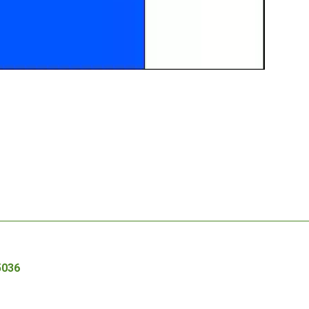
Autor /
5036