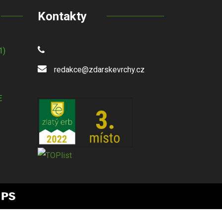
Kontakty
1)
redakce@zdarskevrchy.cz
E