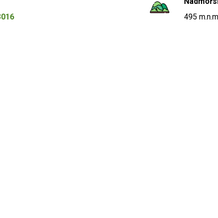
Nadmořs
3016
495 m.n.