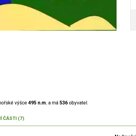
dmořské výšce
495 n.m.
a má
536
obyvatel.
Autor /
Í ČÁSTI (7)