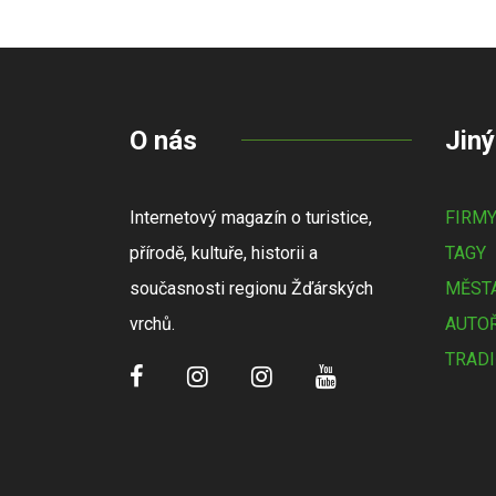
O nás
Jiný
Internetový magazín o turistice,
FIRM
přírodě, kultuře, historii a
TAGY
současnosti regionu Žďárských
MĚSTA
vrchů.
AUTOŘ
TRADI