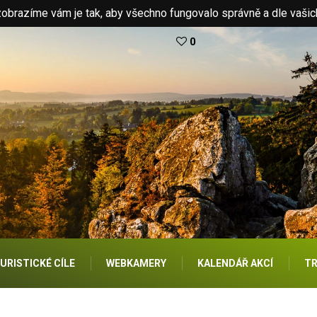
brazíme vám je tak, aby všechno fungovalo správně a dle vašic
0
URISTICKÉ CÍLE
WEBKAMERY
KALENDÁŘ AKCÍ
TR