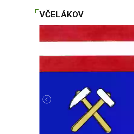
VČELÁKOV