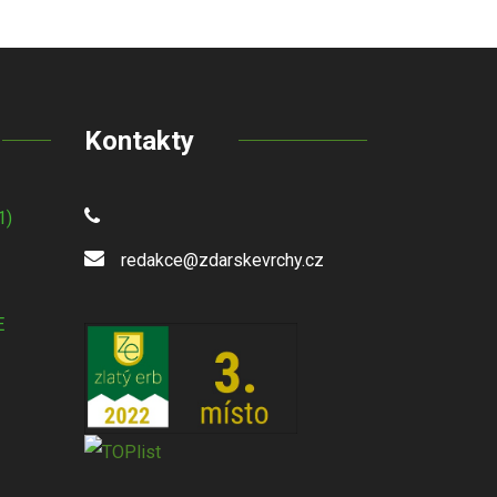
Kontakty
1)
redakce@zdarskevrchy.cz
E