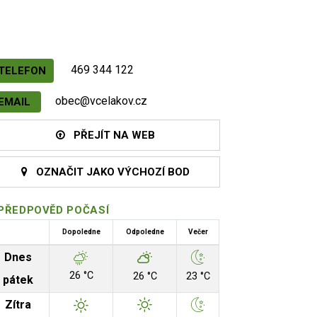
469 344 122
TELEFON
obec@vcelakov.cz
EMAIL
PŘEJÍT NA WEB
OZNAČIT JAKO VÝCHOZÍ BOD
PŘEDPOVĚD POČASÍ
Dopoledne
Odpoledne
Večer
Dnes
26 °C
26 °C
23 °C
pátek
Zítra