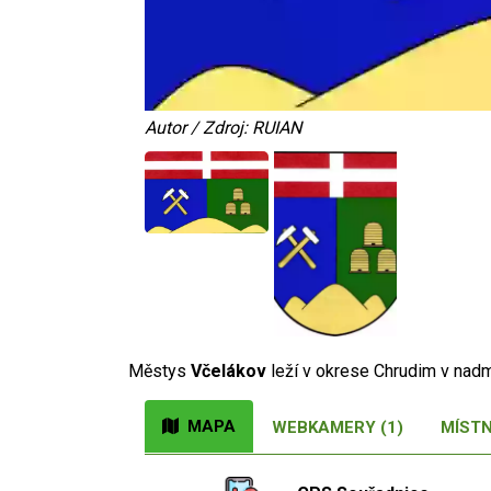
Autor / Zdroj: RUIAN
Městys
Včelákov
leží v okrese Chrudim v na
MAPA
WEBKAMERY (1)
MÍSTN