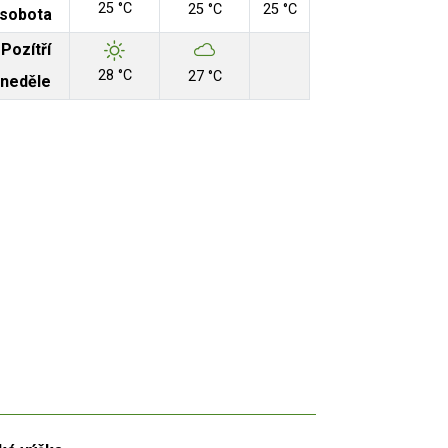
25 °C
25 °C
25 °C
sobota
Pozítří
28 °C
27 °C
neděle
Aut
 Zdroj: RUIAN