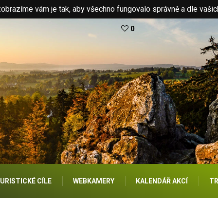
brazíme vám je tak, aby všechno fungovalo správně a dle vašic
0
URISTICKÉ CÍLE
WEBKAMERY
KALENDÁŘ AKCÍ
TR