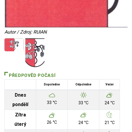
Autor / Zdroj: RUIAN
PŘEDPOVĚD POČASÍ
Dopoledne
Odpoledne
Večer
Dnes
33 °C
33 °C
24 °C
pondělí
Zítra
26 °C
24 °C
21 °C
úterý