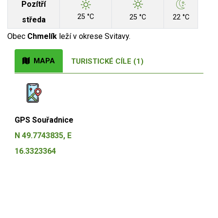
Pozítří
25 °C
25 °C
22 °C
středa
Obec
Chmelík
leží v okrese Svitavy.
MAPA
TURISTICKÉ CÍLE (1)
GPS Souřadnice
N 49.7743835, E
16.3323364