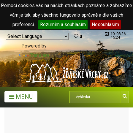
Pomocí cookies vás na našich stránkách poznáme a zobrazíme
vám je tak, aby všechno fungovalo správně a dle vašich
preferencí.
Rozumím a souhlasím
Nesouhlasím
10. 08.26
0
15:24
Powered by
Translate
MENU
MĚSTA A OBCE
OBCE