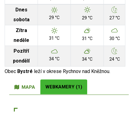
Dnes
29 °C
29 °C
27 °C
sobota
Zítra
31 °C
31 °C
30 °C
neděle
Pozítří
34 °C
34 °C
24 °C
pondělí
Obec
Bystré
leží v okrese Rychnov nad Kněžnou.
WEBKAMERY (1)
MAPA