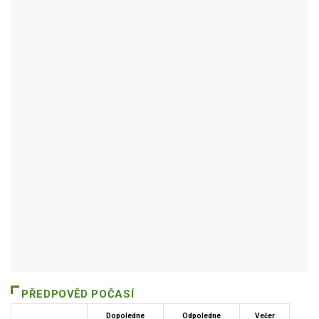
BYSTRÉ
Autor / Zdroj: RUIAN
PŘEDPOVĚD POČASÍ
Dopoledne
Odpoledne
Večer