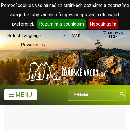
Pomocí cookies vás na našich stránkách poznáme a zobrazíme
vám je tak, aby všechno fungovalo správně a dle vašich
preferencí.
Rozumím a souhlasím
Nesouhlasím
08. 08.26
0
11:27
Powered by
Translate
MENU
MĚSTA A OBCE
OBCE