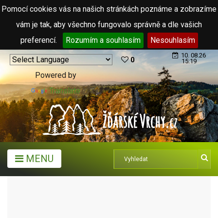
Pomocí cookies vás na našich stránkách poznáme a zobrazíme
vám je tak, aby všechno fungovalo správně a dle vašich
preferencí.
Rozumím a souhlasím
Nesouhlasím
10. 08.26
0
15:19
Powered by
Translate
MENU
MĚSTA A OBCE
OBCE