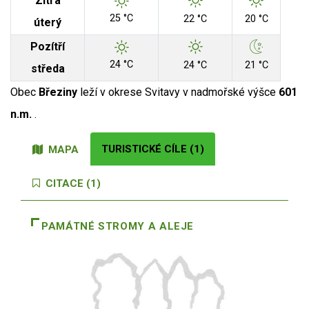
Zítra
25 °C
22 °C
20 °C
úterý
Pozítří
24 °C
24 °C
21 °C
středa
Obec
Březiny
leží v okrese Svitavy v nadmořské výšce
601
n.m.
.
TURISTICKÉ CÍLE (1)
MAPA
CITACE (1)
PAMÁTNÉ STROMY A ALEJE