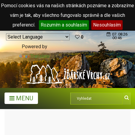
Pomocí cookies vás na našich stránkách poznáme a zobrazíme
vám je tak, aby všechno fungovalo správně a dle vašich
preferencí.
Rozumím a souhlasím
Nesouhlasím
07. 08.26
0
00:46
Powered by
Translate
MENU
MĚSTA A OBCE
MĚSTA