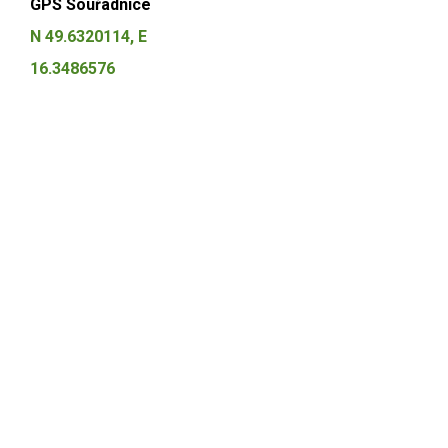
GPS Souřadnice
N 49.6320114, E
16.3486576