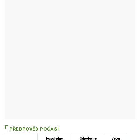
BYSTRÉ
Autor / Zdroj: RUIAN
PŘEDPOVĚD POČASÍ
Dopoledne
Odpoledne
Večer