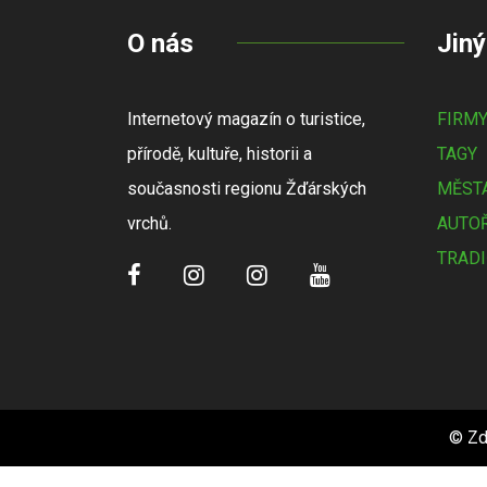
O nás
Jiný
Internetový magazín o turistice,
FIRM
přírodě, kultuře, historii a
TAGY
současnosti regionu Žďárských
MĚSTA
vrchů.
AUTOŘ
TRADI
© Zd