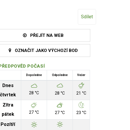
Sdílet
PŘEJÍT NA WEB
OZNAČIT JAKO VÝCHOZÍ BOD
PŘEDPOVĚD POČASÍ
Dopoledne
Odpoledne
Večer
Dnes
28 °C
28 °C
21 °C
čtvrtek
Zítra
27 °C
27 °C
23 °C
pátek
Pozítří