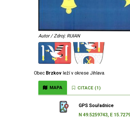
Autor / Zdroj: RUIAN
Obec
Brzkov
leží v okrese Jihlava.
MAPA
CITACE (1)
GPS Souřadnice
N 49.5259743, E 15.727