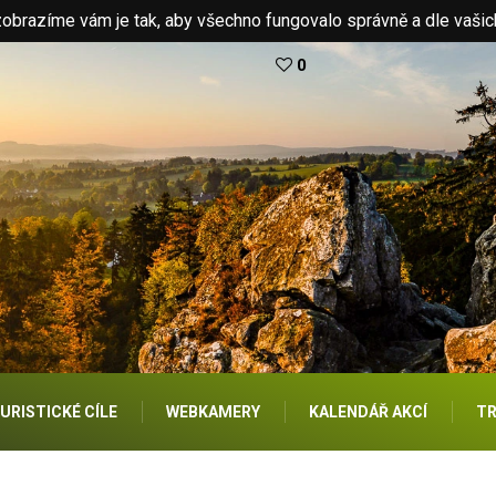
brazíme vám je tak, aby všechno fungovalo správně a dle vašic
0
URISTICKÉ CÍLE
WEBKAMERY
KALENDÁŘ AKCÍ
TR