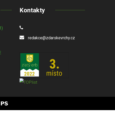
Kontakty
1)
redakce@zdarskevrchy.cz
E