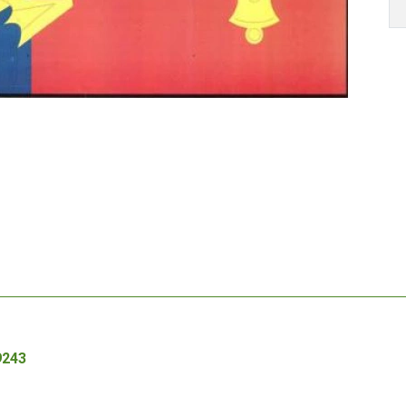
Autor /
9243