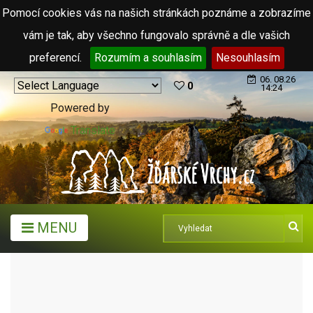
Pomocí cookies vás na našich stránkách poznáme a zobrazíme
vám je tak, aby všechno fungovalo správně a dle vašich
preferencí.
Rozumím a souhlasím
Nesouhlasím
06. 08.26
0
14:24
Powered by
Translate
MENU
MĚSTA A OBCE
MĚSTA