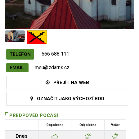
566 688 111
TELEFON
meu@zdarns.cz
EMAIL
PŘEJÍT NA WEB
OZNAČIT JAKO VÝCHOZÍ BOD
PŘEDPOVĚD POČASÍ
Dopoledne
Odpoledne
Večer
Dnes