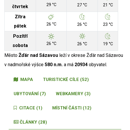
29 °C
27 °C
21 °C
čtvrtek
Zítra
26 °C
26 °C
23 °C
pátek
Pozítří
26 °C
26 °C
19 °C
sobota
Město
Žďár nad Sázavou
leží v okrese Žďár nad Sázavou
v nadmořské výšce
580 n.m.
a má
20934
obyvatel.
MAPA
TURISTICKÉ CÍLE (52)
UBYTOVÁNÍ (7)
WEBKAMERY (3)
CITACE (1)
MÍSTNÍ ČÁSTI (12)
ČLÁNKY (28)