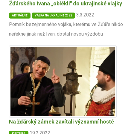
Žďárského Ivana „oblékli" do ukrajinské vlajky
3.3.2022
AKTUÁLNĚ
VÁLKA NA UKRAJINĚ 2022
Pomník bezejmenného vojáka, kterému ve Žďáře nikdo
neřekne jinak než Ivan, dostal novou výzdobu
Na žďárský zámek zavítali významní hosté
19.2.2022
KULTURA