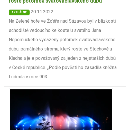
roste potomek svatováclavského dubu
20.11.2022
AKTUÁLNĚ
Na Zelené hoře ve Žďáře nad Sázavou byl v blízkosti
schodiště vedoucího ke kostelu svatého Jana
Nepomuckého vysazený potomek svatováclavského
dubu, památného stromu, který roste ve Stochově u
Kladna a je e považovaný za jeden z nejstarších dubů
v České republice. „Podle pověsti ho zasadila kněžna
Ludmila v roce 903.