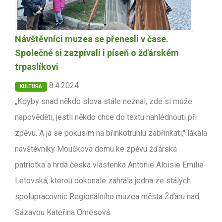
Návštěvníci muzea se přenesli v čase.
Společně si zazpívali i píseň o žďárském
trpaslíkovi
8.4.2024
KULTURA
„Kdyby snad někdo slova stále neznal, zde si může
napověděti, jestli někdo chce do textu nahlédnouti při
zpěvu. A já se pokusím na břinkotruhlu zabřinkati," lákala
návštěvníky Moučkova domu ke zpěvu žďárská
patriotka a hrdá česká vlastenka Antonie Aloisie Emílie
Letovská, kterou dokonale zahrála jedna ze stálých
spolupracovnic Regionálního muzea města Žďáru nad
Sázavou Kateřina Omesová.