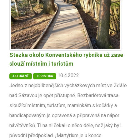
Stezka okolo Konventského rybníka už zase
slouží místním i turistům
10.4.2022
AKTUÁLNĚ
TURISTIKA
Jedno z nejoblíbenějších vycházkových míst ve Žďáře
nad Sázavou je opět přístupné. Bezbariérová trasa
sloužící místním, turistům, maminkám s kočárky a
handicapovaným je opravená a připravená na nápor
návštěvníků. Ti na ni čekali o něco déle, než jaký byl
původní předpoklad. „Martýrium je u konce.