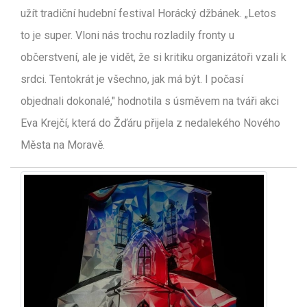
užít tradiční hudební festival Horácký džbánek. „Letos
to je super. Vloni nás trochu rozladily fronty u
občerstvení, ale je vidět, že si kritiku organizátoři vzali k
srdci. Tentokrát je všechno, jak má být. I počasí
objednali dokonalé," hodnotila s úsměvem na tváři akci
Eva Krejčí, která do Žďáru přijela z nedalekého Nového
Města na Moravě.