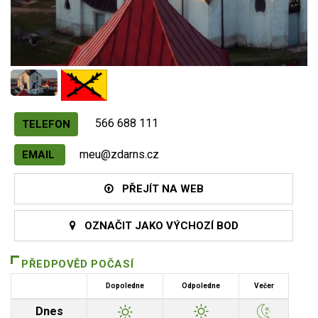
566 688 111
TELEFON
meu@zdarns.cz
EMAIL
PŘEJÍT NA WEB
OZNAČIT JAKO VÝCHOZÍ BOD
PŘEDPOVĚD POČASÍ
Dopoledne
Odpoledne
Večer
Dnes