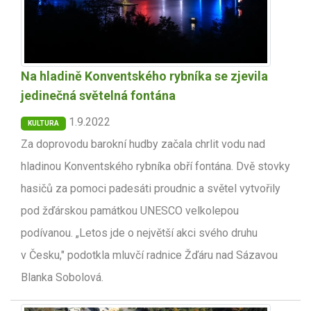
Na hladině Konventského rybníka se zjevila
jedinečná světelná fontána
1.9.2022
KULTURA
Za doprovodu barokní hudby začala chrlit vodu nad
hladinou Konventského rybníka obří fontána. Dvě stovky
hasičů za pomoci padesáti proudnic a světel vytvořily
pod žďárskou památkou UNESCO velkolepou
podívanou. „Letos jde o největší akci svého druhu
v Česku," podotkla mluvčí radnice Žďáru nad Sázavou
Blanka Sobolová.