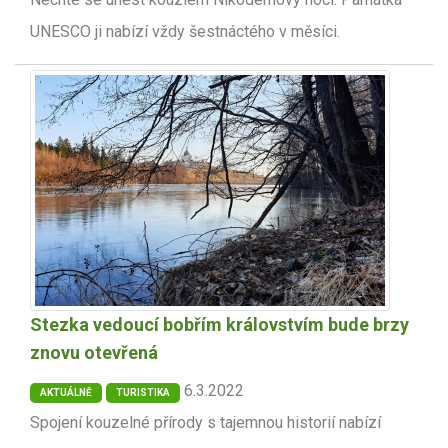
UNESCO ji nabízí vždy šestnáctého v měsíci.
Stezka vedoucí bobřím královstvím bude brzy
znovu otevřená
6.3.2022
AKTUÁLNĚ
TURISTIKA
Spojení kouzelné přírody s tajemnou historií nabízí