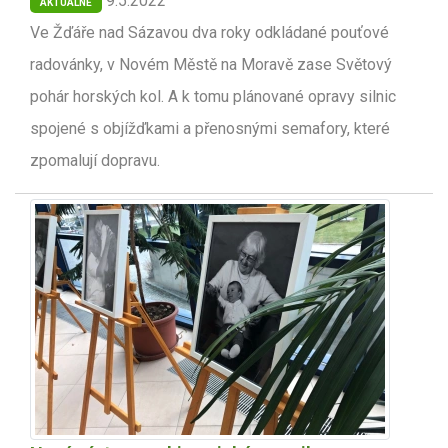
9.5.2022
AKTUÁLNĚ
Ve Žďáře nad Sázavou dva roky odkládané pouťové
radovánky, v Novém Městě na Moravě zase Světový
pohár horských kol. A k tomu plánované opravy silnic
spojené s objížďkami a přenosnými semafory, které
zpomalují dopravu.