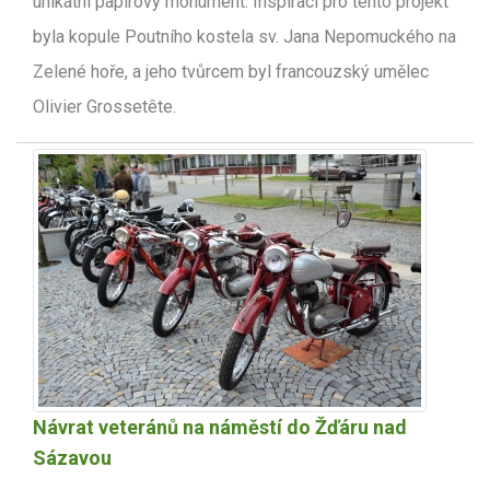
unikátní papírový monument. Inspirací pro tento projekt
byla kopule Poutního kostela sv. Jana Nepomuckého na
Zelené hoře, a jeho tvůrcem byl francouzský umělec
Olivier Grossetête.
Návrat veteránů na náměstí do Žďáru nad
Sázavou