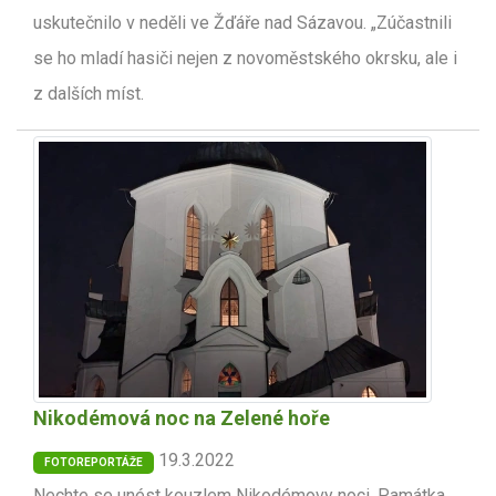
uskutečnilo v neděli ve Žďáře nad Sázavou. „Zúčastnili
se ho mladí hasiči nejen z novoměstského okrsku, ale i
z dalších míst.
Nikodémová noc na Zelené hoře
19.3.2022
FOTOREPORTÁŽE
Nechte se unést kouzlem Nikodémovy noci. Památka