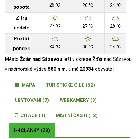
26 °C
26 °C
24 °C
sobota
Zítra
27 °C
27 °C
28 °C
neděle
Pozítří
30 °C
30 °C
24 °C
pondělí
Město
Žďár nad Sázavou
leží v okrese Žďár nad Sázavou
v nadmořské výšce
580 n.m.
a má
20934
obyvatel.
MAPA
TURISTICKÉ CÍLE (52)
UBYTOVÁNÍ (7)
WEBKAMERY (3)
CITACE (1)
MÍSTNÍ ČÁSTI (12)
ČLÁNKY (28)