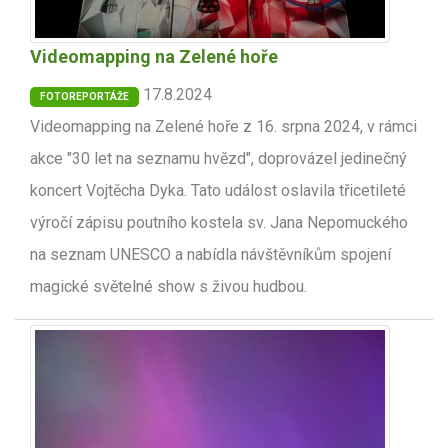
Videomapping na Zelené hoře
17.8.2024
FOTOREPORTÁŽE
Videomapping na Zelené hoře z 16. srpna 2024, v rámci
akce "30 let na seznamu hvězd", doprovázel jedinečný
koncert Vojtěcha Dyka. Tato událost oslavila třicetileté
výročí zápisu poutního kostela sv. Jana Nepomuckého
na seznam UNESCO a nabídla návštěvníkům spojení
magické světelné show s živou hudbou.