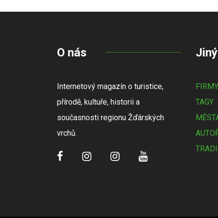
O nás
Jiný
Internetový magazín o turistice,
FIRM
přírodě, kultuře, historii a
TAGY
současnosti regionu Žďárských
MĚSTA
vrchů.
AUTOŘ
TRADI