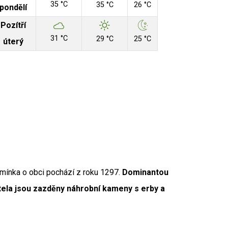
35 °C
35 °C
26 °C
pondělí
Pozítří
31 °C
29 °C
25 °C
úterý
Aut
zmínka o obci pochází z roku 1297.
Dominantou
 Zdroj: RUIAN
ostela jsou zazděny náhrobní kameny s erby a