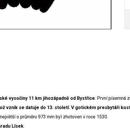
ské vysočiny 11 km jihozápadně od Bystřice
. První písemná 
Autor /
jehož vznik se datuje do 13. století. V gotickém presbytáři k
y, největší o průměru 973 mm byl zhotoven v roce 1530.
hradu Lísek
.