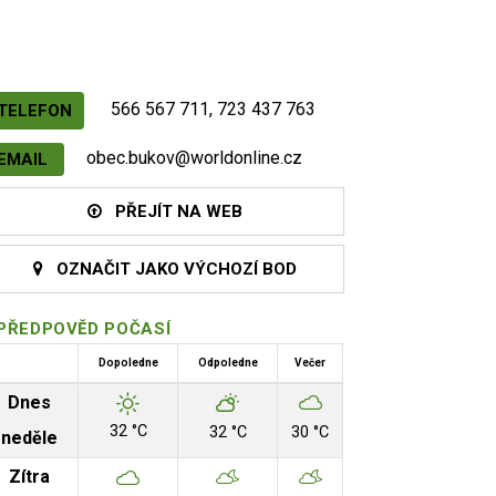
566 567 711, 723 437 763
TELEFON
obec.bukov@worldonline.cz
EMAIL
PŘEJÍT NA WEB
OZNAČIT JAKO VÝCHOZÍ BOD
PŘEDPOVĚD POČASÍ
Dopoledne
Odpoledne
Večer
Dnes
32 °C
32 °C
30 °C
neděle
Zítra