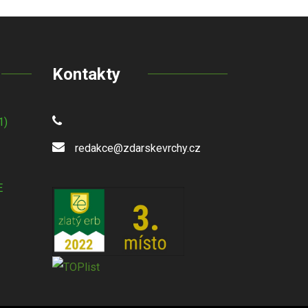
Kontakty
1)
redakce@zdarskevrchy.cz
E