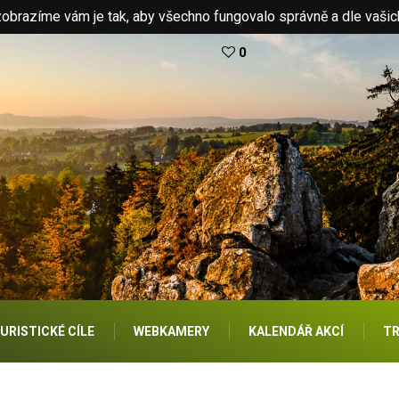
brazíme vám je tak, aby všechno fungovalo správně a dle vašic
0
URISTICKÉ CÍLE
WEBKAMERY
KALENDÁŘ AKCÍ
TR