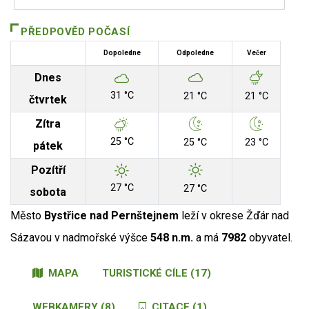
PŘEDPOVĚD POČASÍ
Dopoledne
Odpoledne
Večer
Dnes
31 °C
21 °C
21 °C
čtvrtek
Zítra
25 °C
25 °C
23 °C
pátek
Pozítří
27 °C
27 °C
sobota
Město
Bystřice nad Pernštejnem
leží v okrese Žďár nad
Sázavou v nadmořské výšce
548 n.m.
a má
7982
obyvatel.
MAPA
TURISTICKÉ CÍLE (17)
WEBKAMERY (8)
CITACE (1)