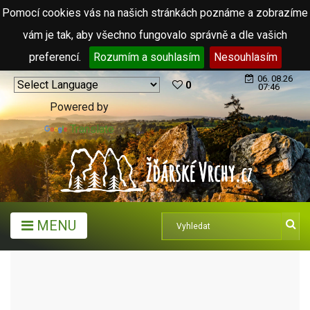
Pomocí cookies vás na našich stránkách poznáme a zobrazíme
vám je tak, aby všechno fungovalo správně a dle vašich
preferencí.
Rozumím a souhlasím
Nesouhlasím
06. 08.26
0
07:46
Powered by
Translate
MENU
MĚSTA A OBCE
MĚSTA