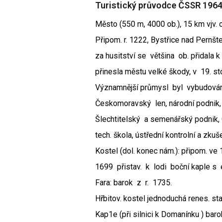
Turistický průvodce ČSSR 196
Město (550 m, 4000 ob.), 15 km vjv. 
Připom. r. 1222, Bystřice nad Pernš
za husitství se většina ob. přidala 
přinesla městu velké škody, v 19. st
Významnější průmysl byl vybudován 
Českomoravský len, národní podnik, tí
Šlechtitelský a semenářský podnik, O
tech. škola, ústřední kontrolní a zk
Kostel (dol. konec nám.): připom. ve 
1699 přistav. k lodi boční kaple s em
Fara: barok z r. 1735.
Hřbitov. kostel jednoduchá renes. st
Kap1e (při silnici k Domanínku ) barok