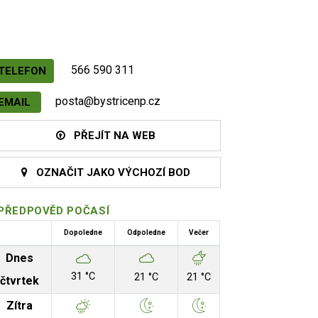
566 590 311
TELEFON
posta@bystricenp.cz
EMAIL
PŘEJÍT NA WEB
OZNAČIT JAKO VÝCHOZÍ BOD
PŘEDPOVĚD POČASÍ
Dopoledne
Odpoledne
Večer
Dnes
31 °C
21 °C
21 °C
čtvrtek
Zítra