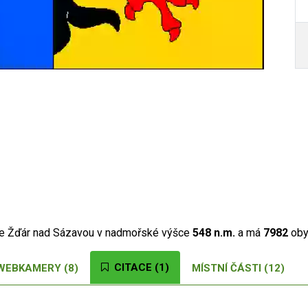
se Žďár nad Sázavou v nadmořské výšce
548 n.m.
a má
7982
oby
Autor /
CITACE (1)
WEBKAMERY (8)
MÍSTNÍ ČÁSTI (12)