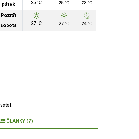
25 °C
25 °C
23 °C
pátek
Pozítří
27 °C
27 °C
24 °C
sobota
Aut
vatel.
 Zdroj: RUIAN
ČLÁNKY (7)