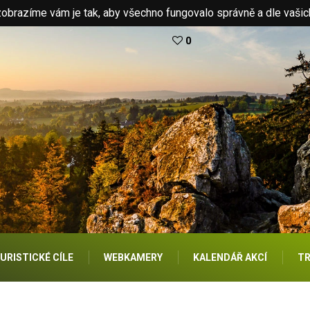
brazíme vám je tak, aby všechno fungovalo správně a dle vašic
0
URISTICKÉ CÍLE
WEBKAMERY
KALENDÁŘ AKCÍ
TR