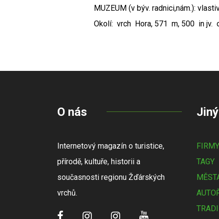
MUZEUM (v býv. radnici,nám.): vlastiv
Okolí: vrch Hora, 571 m, 500 in jv. o
O nás
Jiný
Internetový magazín o turistice,
FIRM
přírodě, kultuře, historii a
TAGY
současnosti regionu Žďárských
MĚSTA
vrchů.
AUTOŘ
TRADI