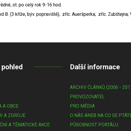
ědné, ot. po celý rok 9-16 hod.
d B. (3 kříže, býv. popraviště); zříc. Aueršperka; zříc. Zubštejna
 pohled
Další informace
Y
ARCHIV ČLÁNKŮ (2006 - 201
PROVOZOVATEL
 A OBCE
PRO MÉDIA
I A ZDROJE
O NÁS ANEB NA CO SE PTÁT
ČNÍ A TÉMATICKÉ AKCE
PŮSOBNOST PORTÁLU