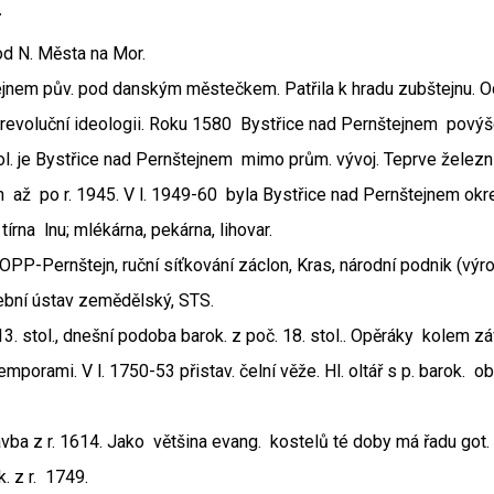
4
od N. Města na Mor.
tejnem pův. pod danským městečkem. Patřila k hradu zubštejnu. O
k revoluční ideologii. Roku 1580 Bystřice nad Pernštejnem povýše
ol. je Bystřice nad Pernštejnem mimo prům. vývoj. Teprve železnič
až po r. 1945. V l. 1949-60 byla Bystřice nad Pernštejnem ok
rna lnu; mlékárna, pekárna, lihovar.
PP-Pernštejn, ruční síťkování záclon, Kras, národní podnik (výro
ušební ústav zemědělský, STS.
13. stol., dnešní podoba barok. z poč. 18. stol.. Opěráky kolem z
porami. V l. 1750-53 přistav. čelní věže. Hl. oltář s p. barok. 
avba z r. 1614. Jako většina evang. kostelů té doby má řadu got.
. z r. 1749.