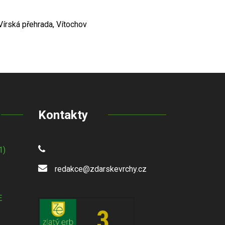
; Vírská přehrada, Vítochov
Kontakty
1)
redakce@zdarskevrchy.cz
E