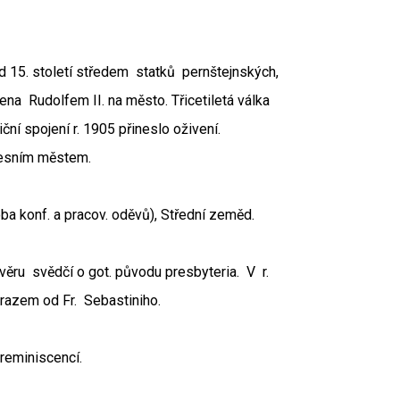
d 15. století středem statků pernštejnských,
na Rudolfem II. na město. Třicetiletá válka
ní spojení r. 1905 přineslo oživení.
resním městem.
ba konf. a pracov. oděvů), Střední zeměd.
ávěru svědčí o got. původu presbyteria. V r.
obrazem od Fr. Sebastiniho.
 reminiscencí.