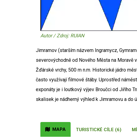
Autor / Zdroj: RUIAN
Jimramov (starším názvem Ingramycz, Gymramow,
severovýchodně od Nového Města na Moravě v ok
Žďárské vrchy, 500 m n.m. Historické jádro m
často využívají filmové štáby. Uprostřed náměst
exponáty je i loutkový výjev Broučci od Jiřího 
skalisek je nádherný výhled k Jimramovu a do ú
MAPA
TURISTICKÉ CÍLE (6)
MÍ