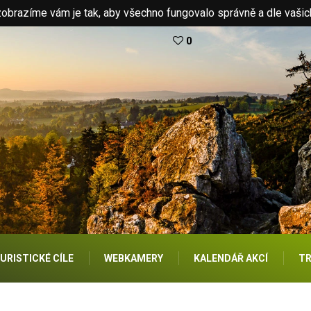
brazíme vám je tak, aby všechno fungovalo správně a dle vašic
0
URISTICKÉ CÍLE
WEBKAMERY
KALENDÁŘ AKCÍ
TR