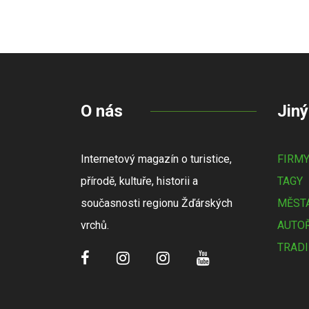
O nás
Jiný
Internetový magazín o turistice,
FIRM
přírodě, kultuře, historii a
TAGY
současnosti regionu Žďárských
MĚSTA
vrchů.
AUTOŘ
TRADI