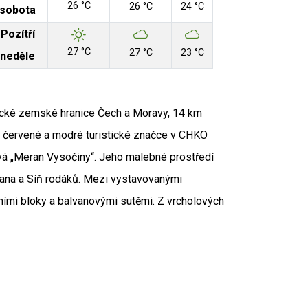
26 °C
26 °C
24 °C
sobota
Pozítří
27 °C
27 °C
23 °C
neděle
rické zemské hranice Čech a Moravy, 14 km
, červené a modré turistické značce v CHKO
vá „Meran Vysočiny“. Jeho malebné prostředí
 Jana a Síň rodáků. Mezi vystavovanými
lními bloky a balvanovými sutěmi. Z vrcholových