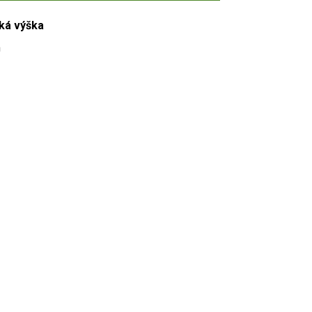
ká výška
m