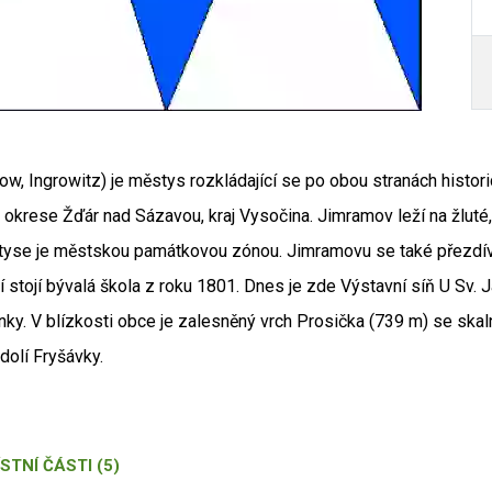
 Ingrowitz) je městys rozkládající se po obou stranách histo
rese Žďár nad Sázavou, kraj Vysočina. Jimramov leží na žluté
ěstyse je městskou památkovou zónou. Jimramovu se také přezdí
í stojí bývalá škola z roku 1801. Dnes je zde Výstavní síň U Sv.
Trnky. V blízkosti obce je zalesněný vrch Prosička (739 m) se ska
dolí Fryšávky.
STNÍ ČÁSTI (5)