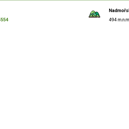
Nadmořs
5554
494 m.n.