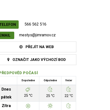
566 562 516
TELEFON
mestys@jimramov.cz
EMAIL
PŘEJÍT NA WEB
OZNAČIT JAKO VÝCHOZÍ BOD
PŘEDPOVĚD POČASÍ
Dopoledne
Odpoledne
Večer
Dnes
25 °C
25 °C
22 °C
pátek
Zítra