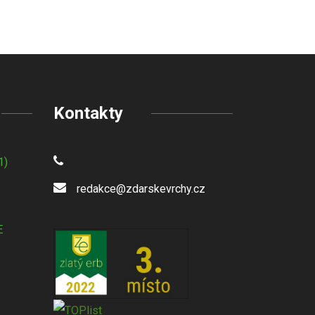
Kontakty
1)
redakce@zdarskevrchy.cz
E