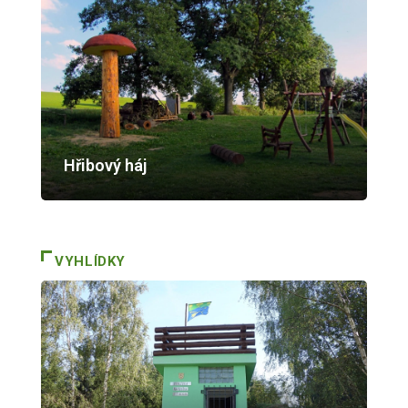
Hřibový háj
VYHLÍDKY