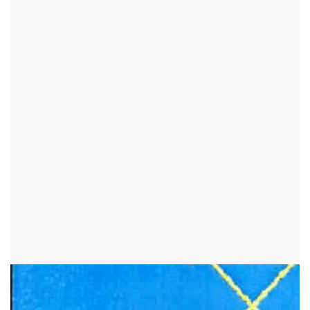
KNĚŽEVES