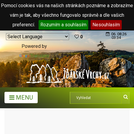
Pomocí cookies vás na našich stránkách poznáme a zobrazíme
vám je tak, aby všechno fungovalo správně a dle vašich
preferencí.
Rozumím a souhlasím
Nesouhlasím
06. 08.26
0
03:34
Powered by
Translate
MENU
MĚSTA A OBCE
OBCE