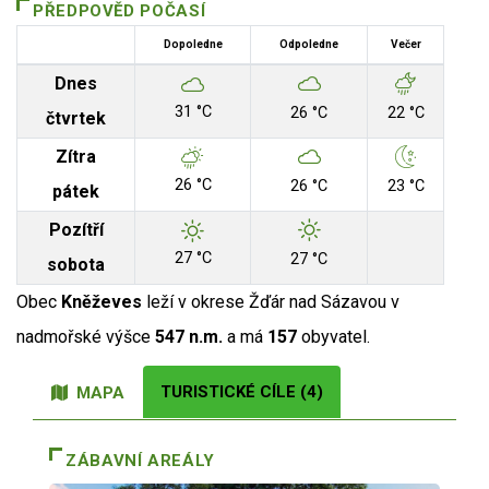
PŘEDPOVĚD POČASÍ
Dopoledne
Odpoledne
Večer
Dnes
31 °C
26 °C
22 °C
čtvrtek
Zítra
26 °C
26 °C
23 °C
pátek
Pozítří
27 °C
27 °C
sobota
Obec
Kněževes
leží v okrese Žďár nad Sázavou v
nadmořské výšce
547 n.m.
a má
157
obyvatel.
TURISTICKÉ CÍLE (4)
MAPA
ZÁBAVNÍ AREÁLY