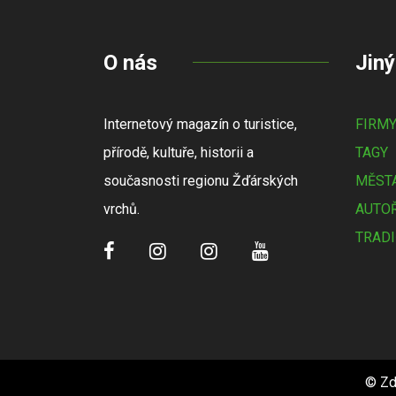
O nás
Jiný
Internetový magazín o turistice,
FIRM
přírodě, kultuře, historii a
TAGY
současnosti regionu Žďárských
MĚSTA
vrchů.
AUTOŘ
TRADI
© Zd