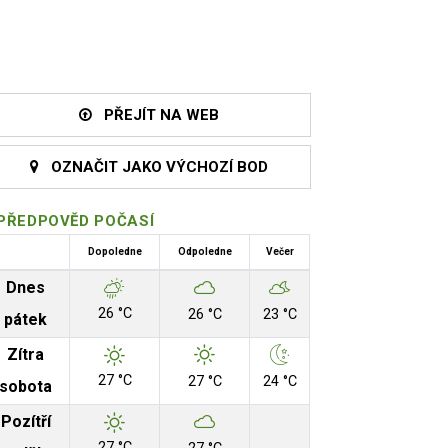
PŘEJÍT NA WEB
OZNAČIT JAKO VÝCHOZÍ BOD
PŘEDPOVĚD POČASÍ
Dopoledne
Odpoledne
Večer
Dnes
26 °C
26 °C
23 °C
pátek
Zítra
27 °C
27 °C
24 °C
sobota
Pozítří
27 °C