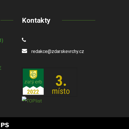
Kontakty
1)
redakce@zdarskevrchy.cz
E