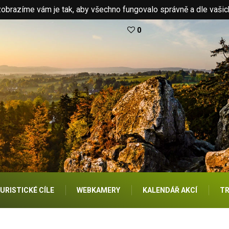
brazíme vám je tak, aby všechno fungovalo správně a dle vašic
0
URISTICKÉ CÍLE
WEBKAMERY
KALENDÁŘ AKCÍ
TR