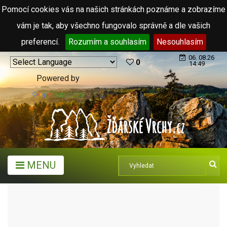
Pomocí cookies vás na našich stránkách poznáme a zobrazíme
vám je tak, aby všechno fungovalo správně a dle vašich
preferencí.
Rozumím a souhlasím
Nesouhlasím
06. 08.26
0
14:49
Powered by
Translate
MENU
MĚSTA A OBCE
OBCE