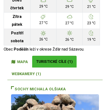
Dnes
29 °C
29 °C
21 °C
čtvrtek
Zítra
27 °C
27 °C
23 °C
pátek
Pozítří
26 °C
26 °C
19 °C
sobota
Obec
Poděšín
leží v okrese Žďár nad Sázavou.
TURISTICKÉ CÍLE (1)
MAPA
WEBKAMERY (1)
SOCHY MICHALA OLŠIAKA