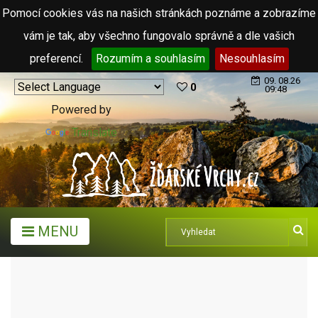
Pomocí cookies vás na našich stránkách poznáme a zobrazíme
vám je tak, aby všechno fungovalo správně a dle vašich
preferencí.
Rozumím a souhlasím
Nesouhlasím
09. 08.26
0
09:48
Powered by
Translate
MENU
MĚSTA A OBCE
OBCE