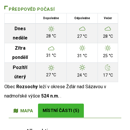
PŘEDPOVĚD POČASÍ
Dopoledne
Odpoledne
Večer
Dnes
28 °C
27 °C
28 °C
neděle
Zítra
31 °C
31 °C
25 °C
pondělí
Pozítří
27 °C
24 °C
17 °C
úterý
Obec
Rozsochy
leží v okrese Žďár nad Sázavou v
nadmořské výšce
524 n.m.
.
MÍSTNÍ ČÁSTI (5)
MAPA