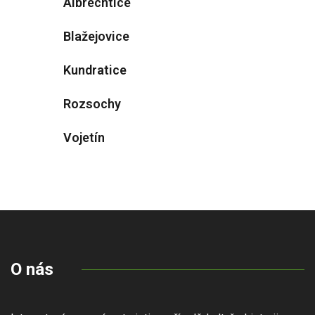
Albrechtice
Blažejovice
Kundratice
Rozsochy
Vojetín
O nás