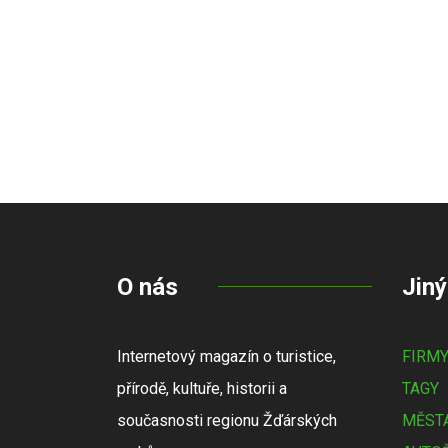
O nás
Jiný
Internetový magazín o turistice,
FIRM
přírodě, kultuře, historii a
TAGY
současnosti regionu Žďárských
MĚSTA