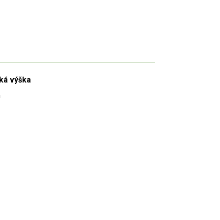
ká výška
m