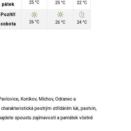
25 °C
25 °C
22 °C
pátek
Pozítří
26 °C
26 °C
24 °C
sobota
Aut
avlovice, Koníkov, Míchov, Odranec a
 Zdroj: RUIAN
charakteristická pestrým střídáním luk, pastvin,
í najdete spoustu zajímavostí a památek včetně