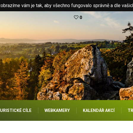
brazíme vám je tak, aby všechno fungovalo správně a dle vašic
0
URISTICKÉ CÍLE
WEBKAMERY
KALENDÁŘ AKCÍ
TR