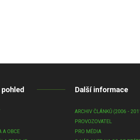
 pohled
Další informace
Y
ARCHIV ČLÁNKŮ (2006 - 201
PROVOZOVATEL
 A OBCE
PRO MÉDIA