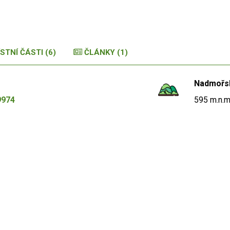
STNÍ ČÁSTI (6)
ČLÁNKY (1)
Nadmořs
9974
595 m.n.