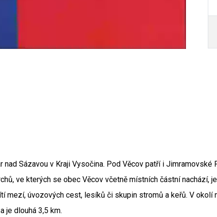
 nad Sázavou v Kraji Vysočina. Pod Věcov patří i Jimramovské P
Autor /
hů, ve kterých se obec Věcov včetně místních částní nachází, je 
sítí mezí, úvozových cest, lesíků či skupin stromů a keřů. V okol
 je dlouhá 3,5 km.