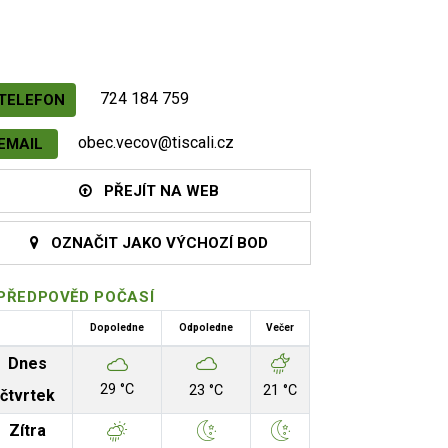
724 184 759
TELEFON
obec.vecov@tiscali.cz
EMAIL
PŘEJÍT NA WEB
OZNAČIT JAKO VÝCHOZÍ BOD
PŘEDPOVĚD POČASÍ
Dopoledne
Odpoledne
Večer
Dnes
29 °C
23 °C
21 °C
čtvrtek
Zítra