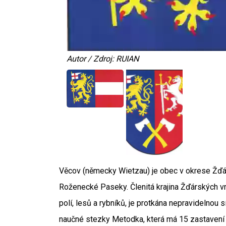
Autor / Zdroj: RUIAN
Věcov (německy Wietzau) je obec v okrese Žďár
Roženecké Paseky. Členitá krajina Žďárských vrc
polí, lesů a rybníků, je protkána nepravidelnou 
naučné stezky Metodka, která má 15 zastavení a