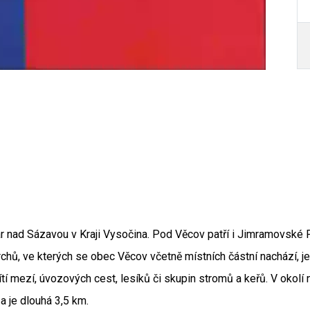
 nad Sázavou v Kraji Vysočina. Pod Věcov patří i Jimramovské P
Autor /
hů, ve kterých se obec Věcov včetně místních částní nachází, je 
sítí mezí, úvozových cest, lesíků či skupin stromů a keřů. V okol
 je dlouhá 3,5 km.