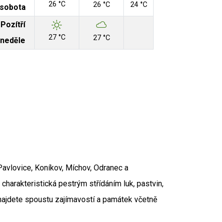
26 °C
26 °C
24 °C
sobota
Pozítří
27 °C
27 °C
neděle
Aut
avlovice, Koníkov, Míchov, Odranec a
 Zdroj: RUIAN
charakteristická pestrým střídáním luk, pastvin,
í najdete spoustu zajímavostí a památek včetně