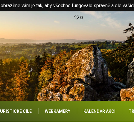
brazíme vám je tak, aby všechno fungovalo správně a dle vašic
0
URISTICKÉ CÍLE
WEBKAMERY
KALENDÁŘ AKCÍ
TR