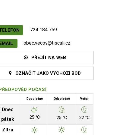
724 184 759
TELEFON
obec.vecov@tiscali.cz
EMAIL
PŘEJÍT NA WEB
OZNAČIT JAKO VÝCHOZÍ BOD
PŘEDPOVĚD POČASÍ
Dopoledne
Odpoledne
Večer
Dnes
25 °C
25 °C
22 °C
pátek
Zítra