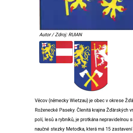
Autor / Zdroj: RUIAN
Věcov (německy Wietzau) je obec v okrese Žďár
Roženecké Paseky. Členitá krajina Žďárských vrc
polí, lesů a rybníků, je protkána nepravidelnou 
naučné stezky Metodka, která má 15 zastavení a