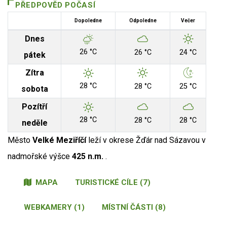
PŘEDPOVĚD POČASÍ
Dopoledne
Odpoledne
Večer
Dnes
26 °C
26 °C
24 °C
pátek
Zítra
28 °C
28 °C
25 °C
sobota
Pozítří
28 °C
28 °C
28 °C
neděle
Město
Velké Meziříčí
leží v okrese Žďár nad Sázavou v
nadmořské výšce
425 n.m.
.
MAPA
TURISTICKÉ CÍLE (7)
WEBKAMERY (1)
MÍSTNÍ ČÁSTI (8)