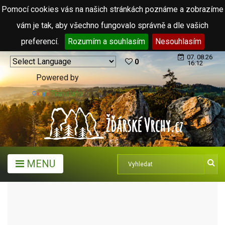
Pomocí cookies vás na našich stránkách poznáme a zobrazíme
vám je tak, aby všechno fungovalo správně a dle vašich
preferencí.
Rozumím a souhlasím
Nesouhlasím
07. 08.26
0
16:12
Powered by
Translate
MENU
MĚSTA A OBCE
MĚSTA