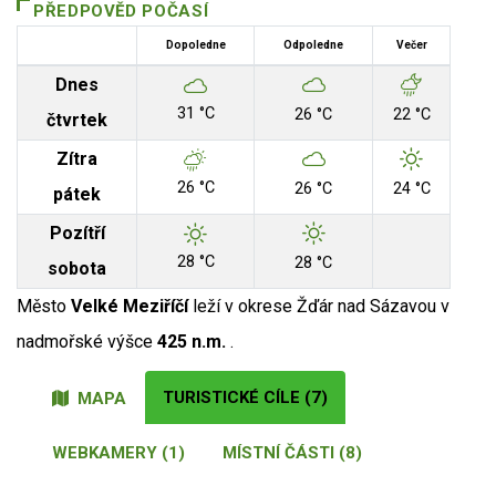
PŘEDPOVĚD POČASÍ
Dopoledne
Odpoledne
Večer
Dnes
31 °C
26 °C
22 °C
čtvrtek
Zítra
26 °C
26 °C
24 °C
pátek
Pozítří
28 °C
28 °C
sobota
Město
Velké Meziříčí
leží v okrese Žďár nad Sázavou v
nadmořské výšce
425 n.m.
.
TURISTICKÉ CÍLE (7)
MAPA
WEBKAMERY (1)
MÍSTNÍ ČÁSTI (8)