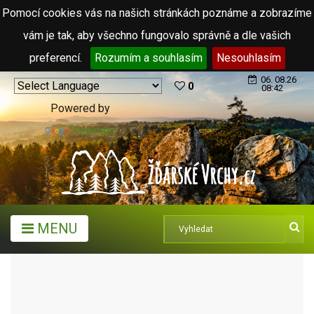
Pomocí cookies vás na našich stránkách poznáme a zobrazíme
vám je tak, aby všechno fungovalo správně a dle vašich
preferencí.
Rozumím a souhlasím
Nesouhlasím
06. 08.26
0
08:42
Powered by
Translate
MENU
MĚSTA A OBCE
MĚSTA