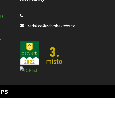
1)
redakce@zdarskevrchy.cz
E