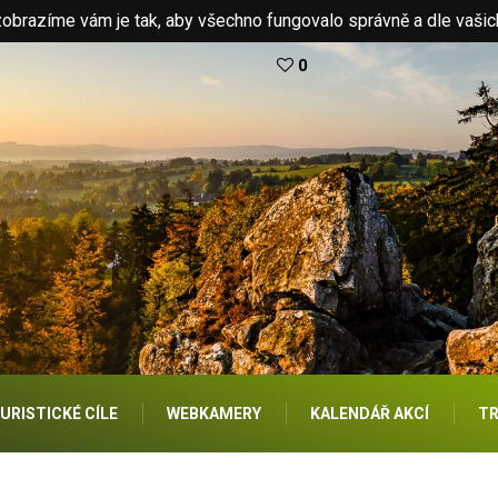
brazíme vám je tak, aby všechno fungovalo správně a dle vašic
0
URISTICKÉ CÍLE
WEBKAMERY
KALENDÁŘ AKCÍ
TR