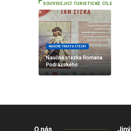
SOUVISEJICÍ TURISTICKÉ CÍLE
NAUČNÉ TRASY A STEZKY
Naučná stezka Romana
Podrázského
O nás
Jiný