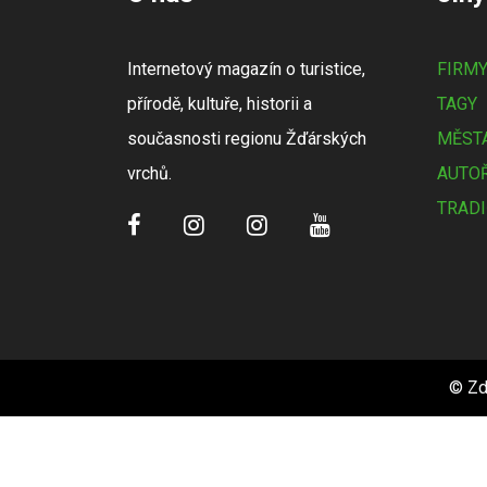
Internetový magazín o turistice,
FIRM
přírodě, kultuře, historii a
TAGY
současnosti regionu Žďárských
MĚSTA
vrchů.
AUTOŘ
TRADI
© Zd