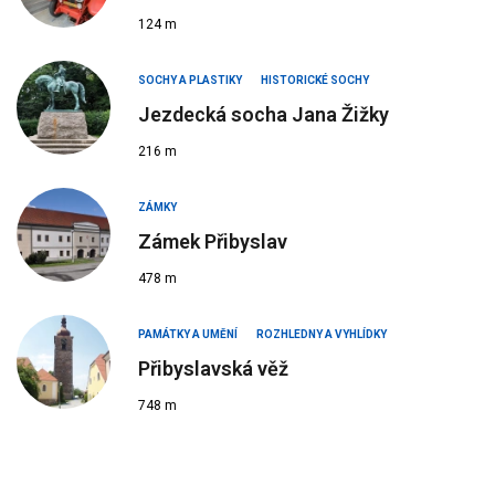
124 m
SOCHY A PLASTIKY
HISTORICKÉ SOCHY
Jezdecká socha Jana Žižky
216 m
ZÁMKY
Zámek Přibyslav
478 m
PAMÁTKY A UMĚNÍ
ROZHLEDNY A VYHLÍDKY
Přibyslavská věž
748 m