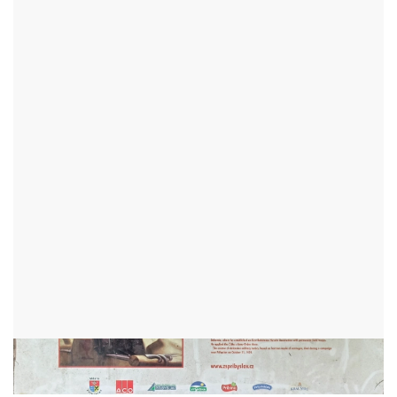
NAUČNÁ STEZKA ROMANA
PODRÁZSKÉHO
PŘIBYSLAV - OKR:HAVLÍČKŮV BROD