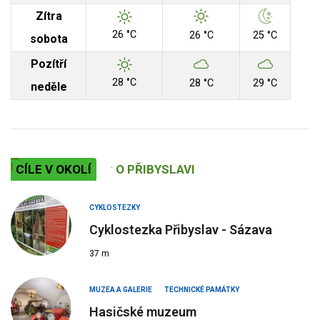
Zítra
26 °C
26 °C
25 °C
sobota
Pozítří
28 °C
28 °C
29 °C
neděle
CÍLE V OKOLÍ
O PŘIBYSLAVI
CYKLOSTEZKY
Cyklostezka Přibyslav - Sázava
37 m
MUZEA A GALERIE
TECHNICKÉ PAMÁTKY
Hasičské muzeum