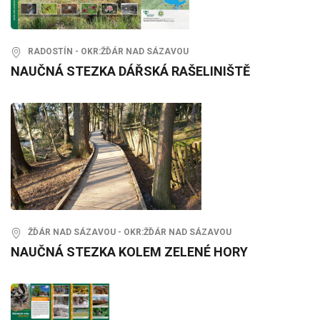
RADOSTÍN - OKR:ŽĎÁR NAD SÁZAVOU
NAUČNÁ STEZKA DÁŘSKÁ RAŠELINIŠTĚ
ŽĎÁR NAD SÁZAVOU - OKR:ŽĎÁR NAD SÁZAVOU
NAUČNÁ STEZKA KOLEM ZELENÉ HORY