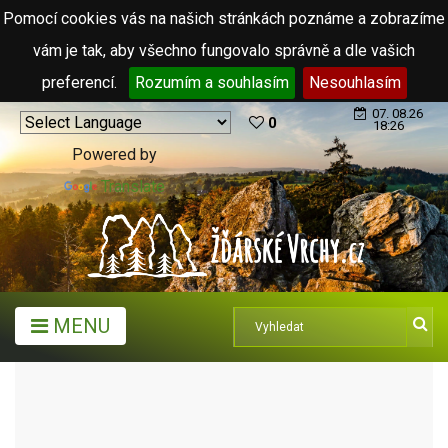
Pomocí cookies vás na našich stránkách poznáme a zobrazíme
vám je tak, aby všechno fungovalo správně a dle vašich
preferencí.
Rozumím a souhlasím
Nesouhlasím
07. 08.26
0
18:26
Powered by
Translate
MENU
TURISTICKÉ CÍLE
NAUČNÉ TRASY A STEZKY