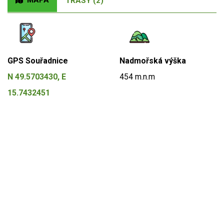
MAPA
TRASY (2)
GPS Souřadnice
Nadmořská výška
N 49.5703430, E
454 m.n.m
15.7432451