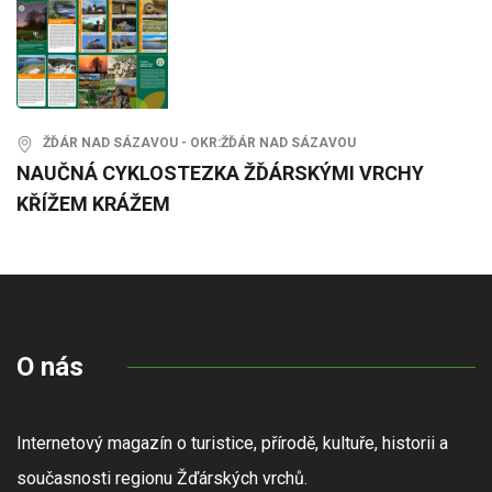
ŽĎÁR NAD SÁZAVOU - OKR:ŽĎÁR NAD SÁZAVOU
NAUČNÁ CYKLOSTEZKA ŽĎÁRSKÝMI VRCHY
KŘÍŽEM KRÁŽEM
O nás
Internetový magazín o turistice, přírodě, kultuře, historii a
současnosti regionu Žďárských vrchů.