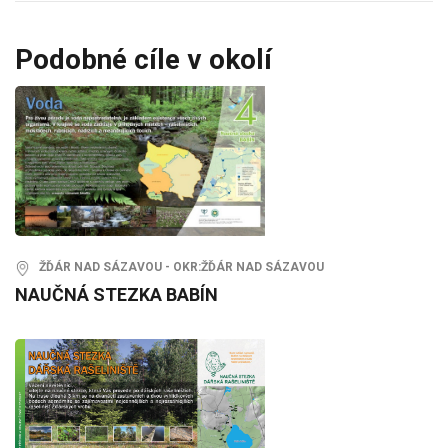
Podobné cíle v okolí
ŽĎÁR NAD SÁZAVOU - OKR:ŽĎÁR NAD SÁZAVOU
NAUČNÁ STEZKA BABÍN