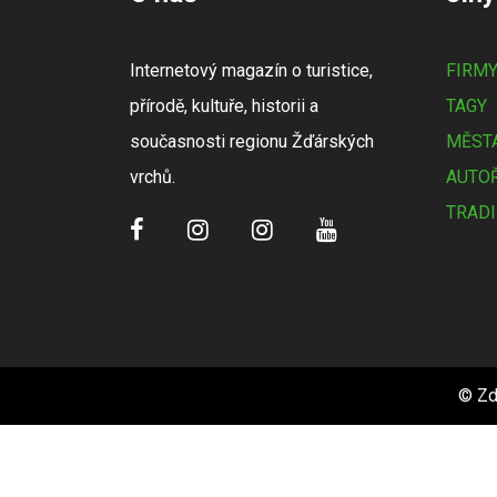
Internetový magazín o turistice,
FIRM
přírodě, kultuře, historii a
TAGY
současnosti regionu Žďárských
MĚSTA
vrchů.
AUTOŘ
TRADI
© Zd