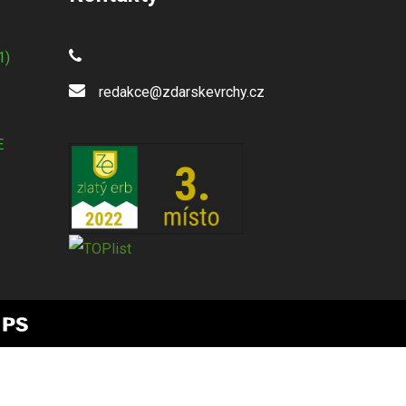
1)
redakce@zdarskevrchy.cz
E