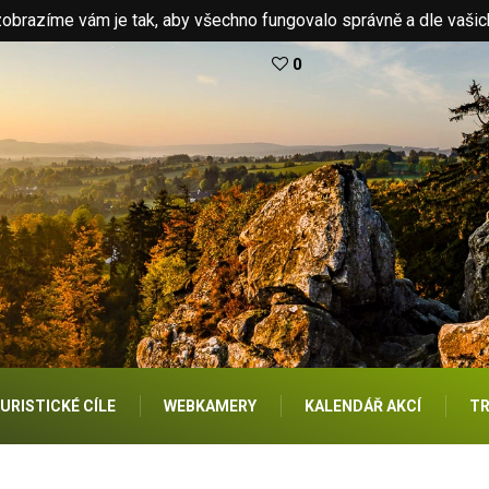
brazíme vám je tak, aby všechno fungovalo správně a dle vašic
0
URISTICKÉ CÍLE
WEBKAMERY
KALENDÁŘ AKCÍ
TR