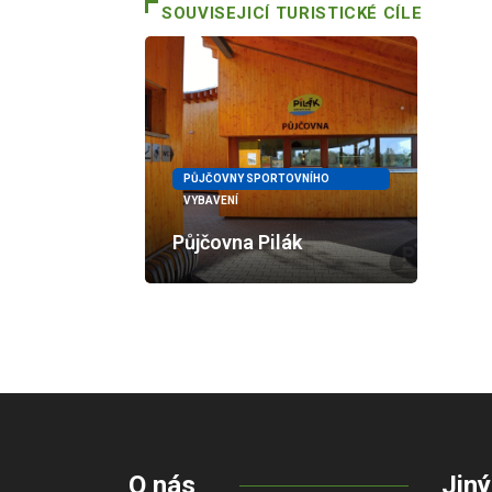
SOUVISEJICÍ TURISTICKÉ CÍLE
PŮJČOVNY SPORTOVNÍHO
VYBAVENÍ
Půjčovna Pilák
O nás
Jiný