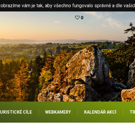
brazíme vám je tak, aby všechno fungovalo správně a dle vašic
0
URISTICKÉ CÍLE
WEBKAMERY
KALENDÁŘ AKCÍ
TR