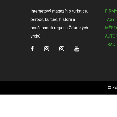
Internetový magazín o turistice,
FIRM
přírodě, kultuře, historii a
TAGY
současnosti regionu Žďárských
MĚSTA
vrchů.
AUTOŘ
TRADI
© Zd