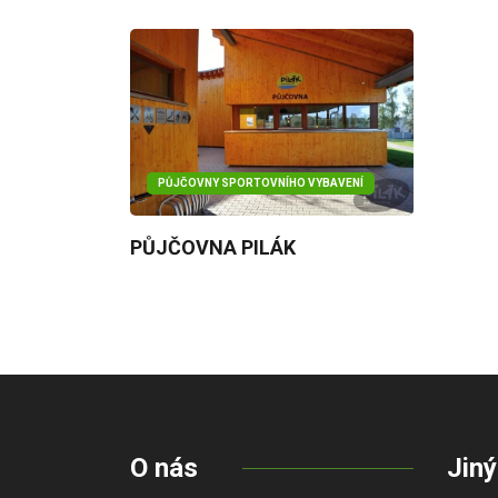
PŮJČOVNY SPORTOVNÍHO VYBAVENÍ
PŮJČOVNA PILÁK
O nás
Jiný