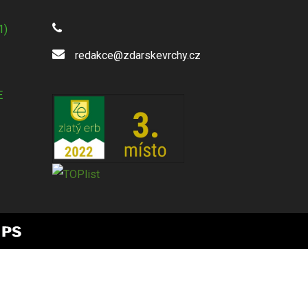
1)
redakce@zdarskevrchy.cz
E