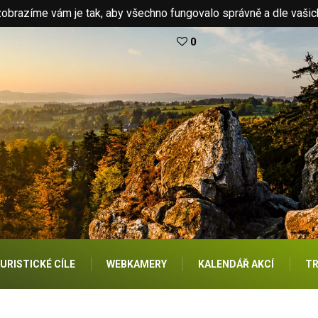
brazíme vám je tak, aby všechno fungovalo správně a dle vašic
0
URISTICKÉ CÍLE
WEBKAMERY
KALENDÁŘ AKCÍ
TR