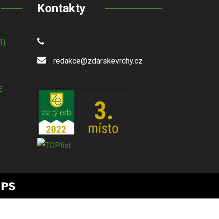
Kontakty
1)
redakce@zdarskevrchy.cz
E