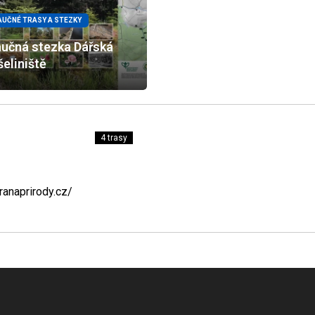
AUČNÉ TRASY A STEZKY
učná stezka Dářská
šeliniště
4 trasy
ranaprirody.cz/