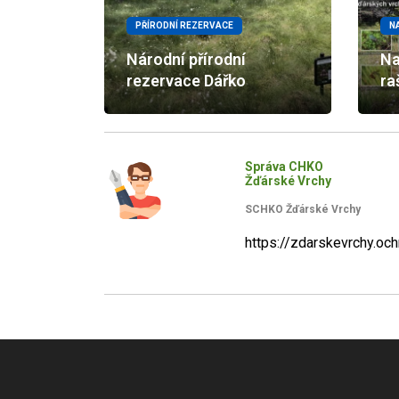
PŘÍRODNÍ REZERVACE
N
Národní přírodní
Na
rezervace Dářko
ra
Správa CHKO
Žďárské Vrchy
SCHKO Žďárské Vrchy
https://zdarskevrchy.och