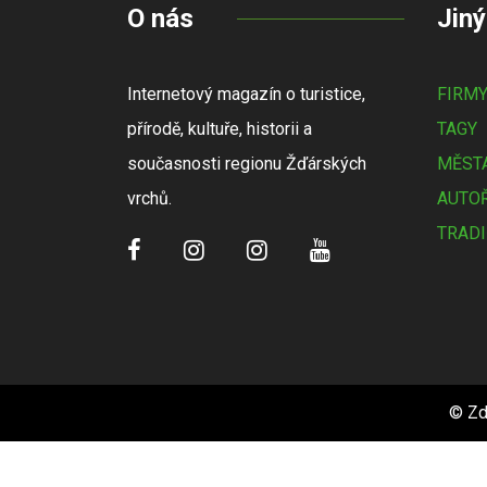
O nás
Jiný
Internetový magazín o turistice,
FIRM
přírodě, kultuře, historii a
TAGY
současnosti regionu Žďárských
MĚSTA
vrchů.
AUTOŘ
TRADI
© Zd