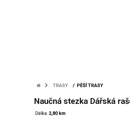
TRASY
PĚŠÍ TRASY
Naučná stezka Dářská raše
Délka:
2,80 km